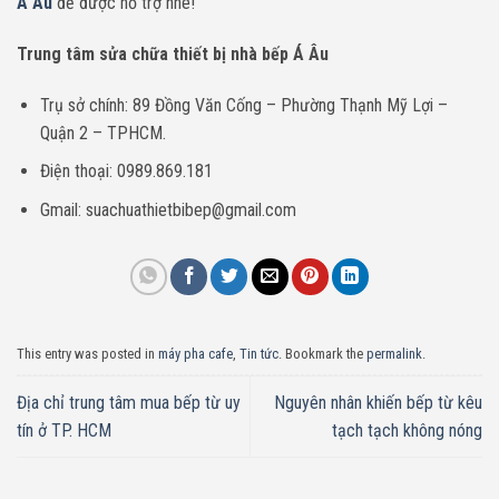
Á Âu
để được hỗ trợ nhé!
Trung tâm sửa chữa thiết bị nhà bếp Á Âu
Trụ sở chính: 89 Đồng Văn Cống – Phường Thạnh Mỹ Lợi –
Quận 2 – TPHCM.
Điện thoại: 0989.869.181
Gmail: suachuathietbibep@gmail.com
This entry was posted in
máy pha cafe
,
Tin tức
. Bookmark the
permalink
.
Địa chỉ trung tâm mua bếp từ uy
Nguyên nhân khiến bếp từ kêu
tín ở TP. HCM
tạch tạch không nóng