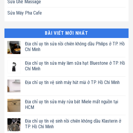
Sửa Ghế Massage
Sửa Máy Pha Cafe
BÀI VIẾT MỚI NHẤT
Địa chỉ uy tín sửa nồi chiên không dầu Philips ở TP. Hồ
Chí Minh
Không
có
Địa chỉ uy tín sửa máy làm sữa hạt Bluestone ở TP. Hồ
bình
luận
Chí Minh
ở
Địa
Không
chỉ
có
Địa chỉ uy tín vệ sinh máy hút mùi ở TP. Hồ Chí Minh
uy
bình
tín
luận
Không
sửa
ở
có
nồi
Địa
bình
chiên
chỉ
luận
Địa chỉ uy tín sửa máy rửa bát Miele mất nguồn tại
không
uy
ở
dầu
tín
HCM
Địa
Philips
sửa
chỉ
ở
máy
Không
uy
TP.
làm
có
tín
Địa chỉ uy tín vệ sinh nồi chiên không dầu Klasterin ở
Hồ
sữa
bình
vệ
Chí
hạt
luận
TP. Hồ Chí Minh
sinh
Minh
Bluestone
ở
máy
ở
Địa
Không