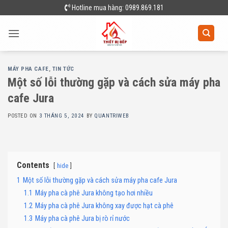
Skip
Hotline mua hàng: 0989.869.181
to
content
MÁY PHA CAFE
,
TIN TỨC
Một số lỗi thường gặp và cách sửa máy pha
cafe Jura
POSTED ON
3 THÁNG 5, 2024
BY
QUANTRIWEB
Contents
hide
1
Một số lỗi thường gặp và cách sửa máy pha cafe Jura
1.1
Máy pha cà phê Jura không tạo hơi nhiều
1.2
Máy pha cà phê Jura không xay được hạt cà phê
1.3
Máy pha cà phê Jura bị rò rỉ nước