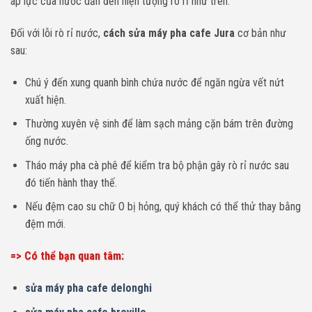
áp lực của nước dẫn đến hiện tượng rò rỉ như trên.
Đối với lỗi rò rỉ nước,
cách sửa máy pha cafe Jura
cơ bản như
sau:
Chú ý đến xung quanh bình chứa nước để ngăn ngừa vết nứt
xuất hiện.
Thường xuyên vệ sinh để làm sạch mảng cặn bám trên đường
ống nước.
Tháo máy pha cà phê để kiểm tra bộ phận gây rò rỉ nước sau
đó tiến hành thay thế.
Nếu đệm cao su chữ O bị hỏng, quý khách có thể thử thay bằng
đệm mới.
=> Có thể bạn quan tâm:
sửa máy pha cafe delonghi