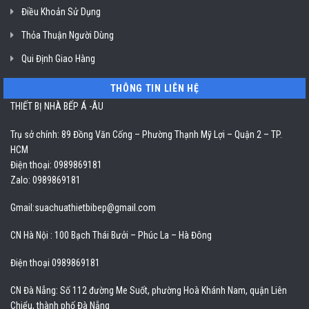
Điều Khoản Sử Dụng
Thỏa Thuận Người Dùng
Qui Định Giao Hàng
THÔNG TIN LIÊN HỆ
THIẾT BỊ NHÀ BẾP Á -ÂU
Trụ sở chính: 89 Đồng Văn Cống – Phường Thạnh Mỹ Lợi – Quận 2 – TP.
HCM
Điện thoại: 0989869181
Zalo: 0989869181
Gmail:
suachuathietbibep@gmail.com
CN Hà Nội : 100 Bạch Thái Bưởi – Phúc La – Hà Đông
Điện thoại 0989869181
CN Đà Nẵng: Số 112 đường Me Suốt, phường Hoà Khánh Nam, quận Liên
Chiểu, thành phố Đà Nẵng