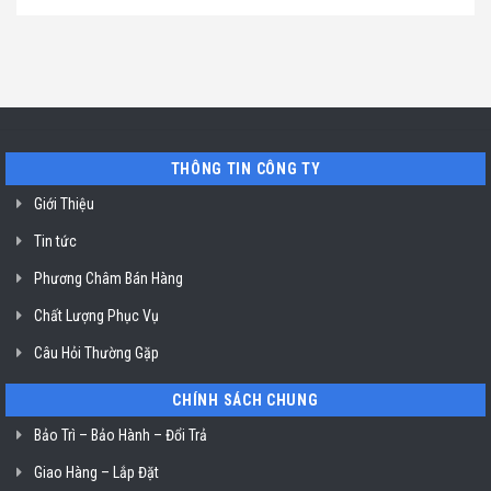
hút
TP.
chỉ
có
mùi
Hồ
uy
bình
ở
Chí
tín
luận
TP.
Minh
sửa
ở
Hồ
máy
Địa
Chí
rửa
chỉ
Minh
bát
uy
Miele
tín
mất
vệ
nguồn
sinh
tại
nồi
THÔNG TIN CÔNG TY
HCM
chiên
không
dầu
Giới Thiệu
Klasterin
ở
Tin tức
TP.
Hồ
Chí
Phương Châm Bán Hàng
Minh
Chất Lượng Phục Vụ
Câu Hỏi Thường Gặp
CHÍNH SÁCH CHUNG
Bảo Trì – Bảo Hành – Đổi Trả
Giao Hàng – Lắp Đặt