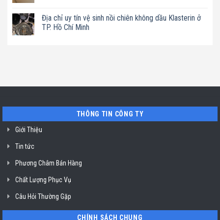
chỉ
ở
máy
Không
uy
TP.
làm
có
tín
Hồ
Địa chỉ uy tín vệ sinh nồi chiên không dầu Klasterin ở
sữa
bình
vệ
Chí
hạt
luận
TP. Hồ Chí Minh
sinh
Minh
Bluestone
ở
máy
ở
Địa
Không
hút
TP.
chỉ
có
mùi
Hồ
uy
bình
ở
Chí
tín
luận
TP.
Minh
sửa
ở
Hồ
máy
Địa
Chí
rửa
chỉ
Minh
bát
uy
Miele
tín
mất
vệ
nguồn
sinh
tại
nồi
THÔNG TIN CÔNG TY
HCM
chiên
không
dầu
Giới Thiệu
Klasterin
ở
Tin tức
TP.
Hồ
Chí
Phương Châm Bán Hàng
Minh
Chất Lượng Phục Vụ
Câu Hỏi Thường Gặp
CHÍNH SÁCH CHUNG