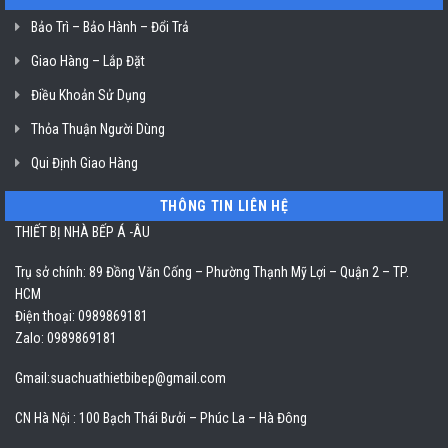
Bảo Trì – Bảo Hành – Đổi Trả
Giao Hàng – Lắp Đặt
Điều Khoản Sử Dụng
Thỏa Thuận Người Dùng
Qui Định Giao Hàng
THÔNG TIN LIÊN HỆ
THIẾT BỊ NHÀ BẾP Á -ÂU
Trụ sở chính: 89 Đồng Văn Cống – Phường Thạnh Mỹ Lợi – Quận 2 – TP.
HCM
Điện thoại: 0989869181
Zalo: 0989869181
Gmail:
suachuathietbibep@gmail.com
CN Hà Nội : 100 Bạch Thái Bưởi – Phúc La – Hà Đông