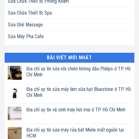
Sửa Chữa Thiết Bị Phòng Khám
Sửa Chữa Thiết Bị Spa
Sửa Ghế Massage
Sửa Máy Pha Cafe
BÀI VIẾT MỚI NHẤT
Địa chỉ uy tín sửa nồi chiên không dầu Philips ở TP. Hồ
Chí Minh
Không
có
Địa chỉ uy tín sửa máy làm sữa hạt Bluestone ở TP. Hồ
bình
luận
Chí Minh
ở
Địa
Không
chỉ
có
Địa chỉ uy tín vệ sinh máy hút mùi ở TP. Hồ Chí Minh
uy
bình
tín
luận
Không
sửa
ở
có
nồi
Địa
bình
chiên
chỉ
luận
Địa chỉ uy tín sửa máy rửa bát Miele mất nguồn tại
không
uy
ở
dầu
tín
HCM
Địa
Philips
sửa