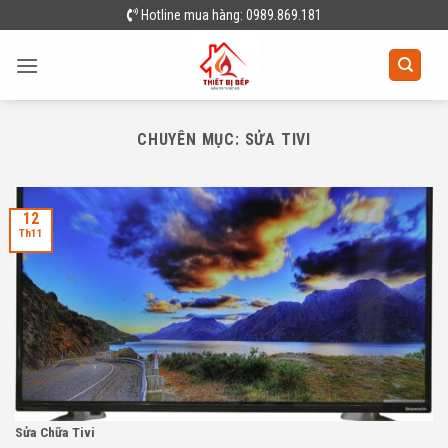
Skip
Hotline mua hàng: 0989.869.181
to
content
CHUYÊN MỤC:
SỬA TIVI
12
Th11
Sửa Chữa Tivi