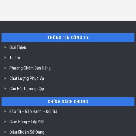
Chí
tín
luận
TP.
Minh
sửa
ở
Hồ
máy
Địa
Chí
rửa
chỉ
Minh
bát
uy
Miele
tín
mất
vệ
nguồn
sinh
tại
nồi
THÔNG TIN CÔNG TY
HCM
chiên
không
dầu
Giới Thiệu
Klasterin
ở
Tin tức
TP.
Hồ
Chí
Phương Châm Bán Hàng
Minh
Chất Lượng Phục Vụ
Câu Hỏi Thường Gặp
CHÍNH SÁCH CHUNG
Bảo Trì – Bảo Hành – Đổi Trả
Giao Hàng – Lắp Đặt
Điều Khoản Sử Dụng