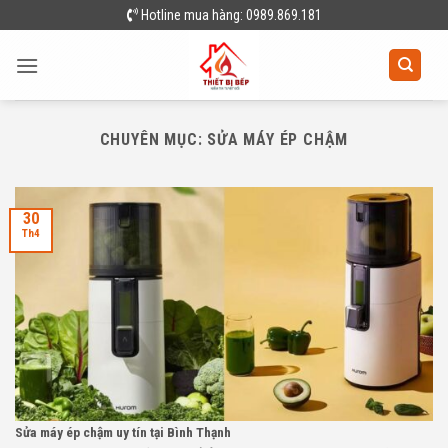
Skip
Hotline mua hàng: 0989.869.181
to
content
CHUYÊN MỤC:
SỬA MÁY ÉP CHẬM
30
Th4
Sửa máy ép chậm uy tín tại Bình Thạnh