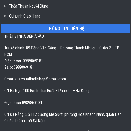
Thỏa Thuận Người Dùng
Qui Định Giao Hàng
THÔNG TIN LIÊN HỆ
THIẾT BỊ NHÀ BẾP Á -ÂU
Trụ sở chính: 89 Đồng Văn Cống – Phường Thạnh Mỹ Lợi – Quận 2 – TP.
HCM
Điện thoại: 0989869181
Zalo: 0989869181
Gmail:
suachuathietbibep@gmail.com
CN Hà Nội : 100 Bạch Thái Bưởi – Phúc La – Hà Đông
Điện thoại 0989869181
CN Đà Nẵng: Số 112 đường Me Suốt, phường Hoà Khánh Nam, quận Liên
Chiểu, thành phố Đà Nẵng