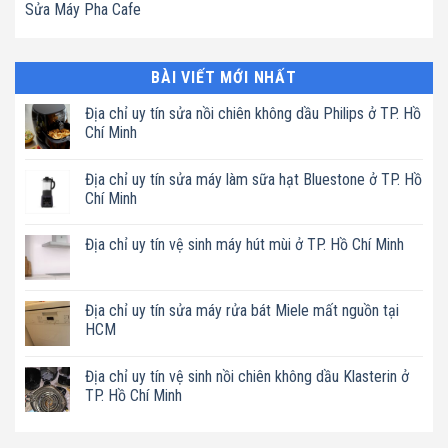
Sửa Máy Pha Cafe
BÀI VIẾT MỚI NHẤT
Địa chỉ uy tín sửa nồi chiên không dầu Philips ở TP. Hồ
Chí Minh
Không
có
Địa chỉ uy tín sửa máy làm sữa hạt Bluestone ở TP. Hồ
bình
luận
Chí Minh
ở
Địa
Không
chỉ
có
Địa chỉ uy tín vệ sinh máy hút mùi ở TP. Hồ Chí Minh
uy
bình
tín
luận
Không
sửa
ở
có
nồi
Địa
bình
chiên
chỉ
luận
Địa chỉ uy tín sửa máy rửa bát Miele mất nguồn tại
không
uy
ở
dầu
tín
HCM
Địa
Philips
sửa
chỉ
ở
máy
Không
uy
TP.
làm
có
tín
Hồ
Địa chỉ uy tín vệ sinh nồi chiên không dầu Klasterin ở
sữa
bình
vệ
Chí
hạt
luận
TP. Hồ Chí Minh
sinh
Minh
Bluestone
ở
máy
ở
Địa
Không
hút
TP.
chỉ
có
mùi
Hồ
uy
bình
ở