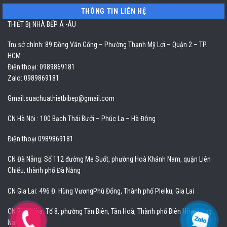
THÔNG TIN LIÊN HỆ
THIẾT BỊ NHÀ BẾP Á -ÂU
Trụ sở chính: 89 Đồng Văn Cống – Phường Thạnh Mỹ Lợi – Quận 2 – TP.
HCM
Điện thoại: 0989869181
Zalo: 0989869181
Gmail:
suachuathietbibep@gmail.com
CN Hà Nội : 100 Bạch Thái Bưởi – Phúc La – Hà Đông
Điện thoại 0989869181
CN Đà Nẵng: Số 112 đường Me Suốt, phường Hoà Khánh Nam, quận Liên
Chiểu, thành phố Đà Nẵng
CN Gia Lai: 496 Đ. Hùng VươngPhù Đổng, Thành phố Pleiku, Gia Lai
CN Biên Hòa: Tổ 8, phường Tân Biên, Tân Hoà, Thành phố Biên Hòa, Đồng
Nai