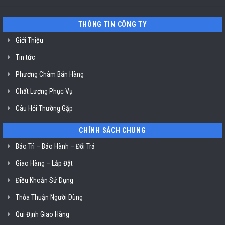
TP.
Minh
sửa
Hồ
máy
Chí
rửa
Minh
THÔNG TIN CÔNG TY
bát
Miele
mất
Giới Thiệu
nguồn
tại
Tin tức
HCM
Phương Châm Bán Hàng
Chất Lượng Phục Vụ
Câu Hỏi Thường Gặp
CHÍNH SÁCH CHUNG
Bảo Trì – Bảo Hành – Đổi Trả
Giao Hàng – Lắp Đặt
Điều Khoản Sử Dụng
Thỏa Thuận Người Dùng
Qui Định Giao Hàng