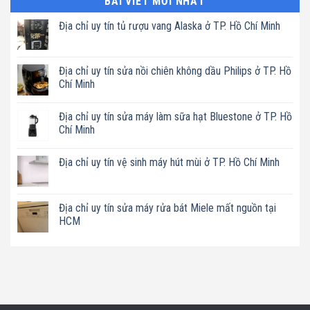
BÀI VIẾT MỚI NHẤT
Địa chỉ uy tín tủ rượu vang Alaska ở TP. Hồ Chí Minh
Không
có
bình
luận
Địa chỉ uy tín sửa nồi chiên không dầu Philips ở TP. Hồ
ở
Chí Minh
Địa
chỉ
Không
uy
có
tín
Địa chỉ uy tín sửa máy làm sữa hạt Bluestone ở TP. Hồ
bình
tủ
luận
Chí Minh
rượu
ở
vang
Địa
Không
Alaska
chỉ
có
ở
Địa chỉ uy tín vệ sinh máy hút mùi ở TP. Hồ Chí Minh
uy
bình
TP.
tín
luận
Hồ
Không
sửa
ở
Chí
có
nồi
Địa
Minh
bình
chiên
chỉ
luận
Địa chỉ uy tín sửa máy rửa bát Miele mất nguồn tại
không
uy
ở
dầu
tín
HCM
Địa
Philips
sửa
chỉ
ở
máy
Không
uy
TP.
làm
có
tín
Hồ
sữa
bình
vệ
Chí
hạt
luận
sinh
Minh
Bluestone
ở
máy
ở
Địa
hút
TP.
chỉ
mùi
Hồ
uy
ở
Chí
tín