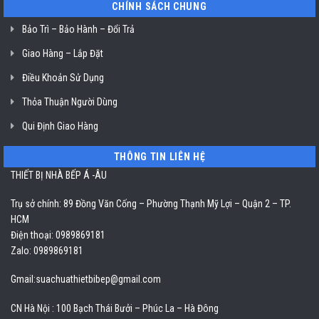
CHÍNH SÁCH CHUNG
Bảo Trì – Bảo Hành – Đổi Trả
Giao Hàng – Lắp Đặt
Điều Khoản Sử Dụng
Thỏa Thuận Người Dùng
Qui Định Giao Hàng
THÔNG TIN LIÊN HỆ
THIẾT BỊ NHÀ BẾP Á -ÂU
Trụ sở chính: 89 Đồng Văn Cống – Phường Thạnh Mỹ Lợi – Quận 2 – TP.
HCM
Điện thoại: 0989869181
Zalo: 0989869181
Gmail:
suachuathietbibep@gmail.com
CN Hà Nội : 100 Bạch Thái Bưởi – Phúc La – Hà Đông