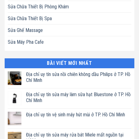
Sửa Chữa Thiết Bị Phòng Khám
Sửa Chữa Thiết Bị Spa
Sửa Ghế Massage
Sửa Máy Pha Cafe
BÀI VIẾT MỚI NHẤT
Địa chỉ uy tín sửa nồi chiên không dầu Philips ở TP. Hồ
Chí Minh
Không
có
Địa chỉ uy tín sửa máy làm sữa hạt Bluestone ở TP. Hồ
bình
luận
Chí Minh
ở
Địa
Không
chỉ
có
Địa chỉ uy tín vệ sinh máy hút mùi ở TP. Hồ Chí Minh
uy
bình
tín
luận
Không
sửa
ở
có
nồi
Địa
bình
chiên
chỉ
luận
Địa chỉ uy tín sửa máy rửa bát Miele mất nguồn tại
không
uy
ở
dầu
tín