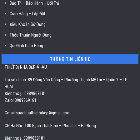
Bảo Trì – Bảo Hành – Đổi Trả
Giao Hàng – Lắp Đặt
Điều Khoản Sử Dụng
Thỏa Thuận Người Dùng
Qui Định Giao Hàng
THÔNG TIN LIÊN HỆ
THIẾT BỊ NHÀ BẾP Á -ÂU
Trụ sở chính: 89 Đồng Văn Cống – Phường Thạnh Mỹ Lợi – Quận 2 – TP.
HCM
Điện thoại: 0989869181
Zalo: 0989869181
Gmail:
suachuathietbibep@gmail.com
CN Hà Nội : 100 Bạch Thái Bưởi – Phúc La – Hà Đông
Điện thoại 0989869181