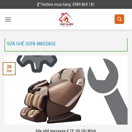
Skip
Hotline mua hàng: 0989.869.181
to
content
SỬA GHẾ SOFA MASSAGE
26
Th4
Sửa ghế massage ở TP. Hồ Chí Minh