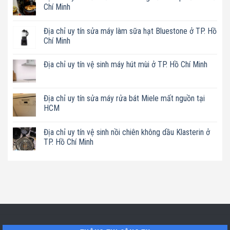
Chí Minh
Không
có
Địa chỉ uy tín sửa máy làm sữa hạt Bluestone ở TP. Hồ
bình
luận
Chí Minh
ở
Địa
Không
chỉ
có
Địa chỉ uy tín vệ sinh máy hút mùi ở TP. Hồ Chí Minh
uy
bình
tín
luận
Không
sửa
ở
có
nồi
Địa
bình
chiên
chỉ
luận
Địa chỉ uy tín sửa máy rửa bát Miele mất nguồn tại
không
uy
ở
dầu
tín
HCM
Địa
Philips
sửa
chỉ
ở
máy
Không
uy
TP.
làm
có
tín
Hồ
Địa chỉ uy tín vệ sinh nồi chiên không dầu Klasterin ở
sữa
bình
vệ
Chí
hạt
luận
TP. Hồ Chí Minh
sinh
Minh
Bluestone
ở
máy
ở
Địa
Không
hút
TP.
chỉ
có
mùi
Hồ
uy
bình
ở
Chí
tín
luận
TP.
Minh
sửa
ở
Hồ
máy
Địa
Chí
rửa
chỉ
Minh
bát
uy
Miele
tín
mất
vệ
nguồn
sinh
tại
nồi