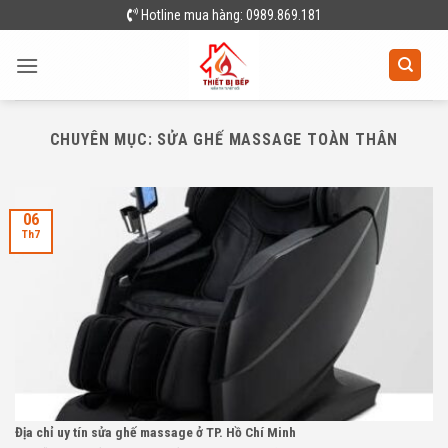
Skip
Hotline mua hàng: 0989.869.181
to
content
CHUYÊN MỤC:
SỬA GHẾ MASSAGE TOÀN THÂN
06
Th7
Địa chỉ uy tín sửa ghế massage ở TP. Hồ Chí Minh