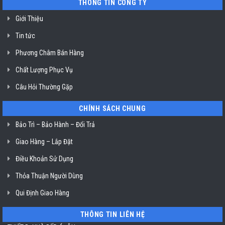
THÔNG TIN CÔNG TY
HCM
chiên
không
dầu
Giới Thiệu
Klasterin
ở
Tin tức
TP.
Hồ
Chí
Phương Châm Bán Hàng
Minh
Chất Lượng Phục Vụ
Câu Hỏi Thường Gặp
CHÍNH SÁCH CHUNG
Bảo Trì – Bảo Hành – Đổi Trả
Giao Hàng – Lắp Đặt
Điều Khoản Sử Dụng
Thỏa Thuận Người Dùng
Qui Định Giao Hàng
THÔNG TIN LIÊN HỆ