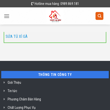
Skip
Hotline mua hàng: 0989.869.181
to
content
SỬA TỦ XÌ GÀ
THÔNG TIN CÔNG TY
Giới Thiệu
Tin tức
Phương Châm Bán Hàng
Chất Lượng Phục Vụ