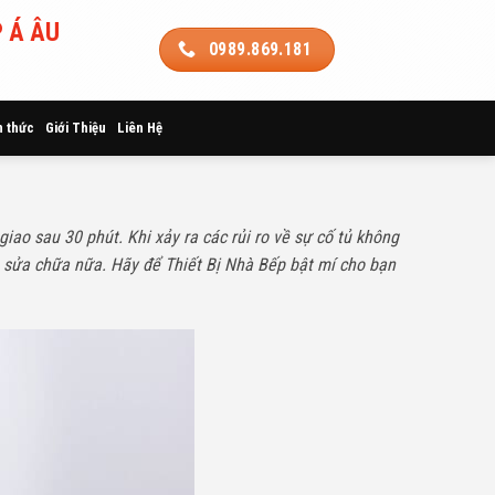
 Á ÂU
0989.869.181
n thức
Giới Thiệu
Liên Hệ
ao sau 30 phút. Khi xảy ra các rủi ro về sự cố tủ không
m sửa chữa nữa. Hãy để Thiết Bị Nhà Bếp bật mí cho bạn