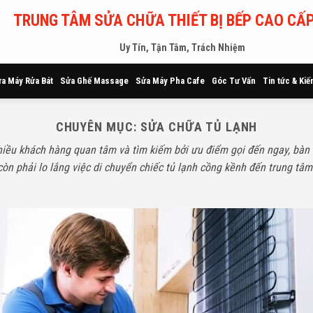
TRUNG TÂM SỬA CHỮA THIẾT BỊ BẾP CAO CẤP
Uy Tín, Tận Tâm, Trách Nhiệm
a Máy Rửa Bát
Sửa Ghế Massage
Sửa Máy Pha Cafe
Góc Tư Vấn
Tin tức & Kiế
CHUYÊN MỤC:
SỬA CHỮA TỦ LẠNH
iều khách hàng quan tâm và tìm kiếm bởi ưu điểm gọi đến ngay, bàn gi
òn phải lo lắng việc di chuyển chiếc tủ lạnh cồng kềnh đến trung tâ