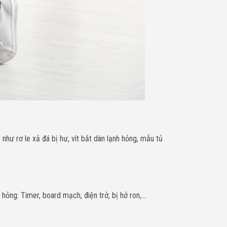
như rơ le xả đá bị hư, vít bắt dàn lạnh hỏng, mẫu tủ
hỏng: Timer, board mạch, điện trở, bị hở ron,…