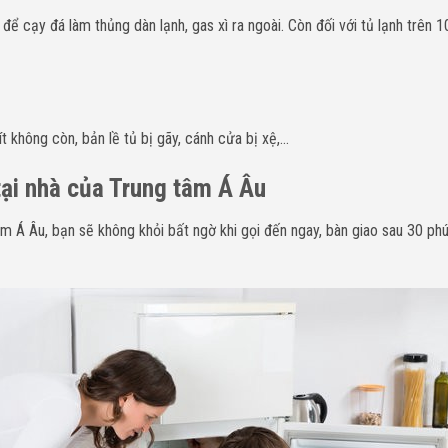
n để cạy đá làm thủng dàn lạnh, gas xì ra ngoài. Còn đối với tủ lạnh trên 
t không còn, bản lề tủ bị gãy, cánh cửa bị xệ,…
tại nhà của Trung tâm Á Âu
tâm Á Âu, bạn sẽ không khỏi bất ngờ khi gọi đến ngay, bàn giao sau 30 p