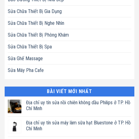
Sửa Chữa Thiết Bị Gia Dụng
Sửa Chữa Thiết Bị Nghe Nhìn
Sửa Chữa Thiết Bị Phòng Khám
Sửa Chữa Thiết Bị Spa
Sửa Ghế Massage
Sửa Máy Pha Cafe
BÀI VIẾT MỚI NHẤT
Địa chỉ uy tín sửa nồi chiên không dầu Philips ở TP. Hồ
Chí Minh
Không
có
Địa chỉ uy tín sửa máy làm sữa hạt Bluestone ở TP. Hồ
bình
luận
Chí Minh
ở
Địa
Không
chỉ