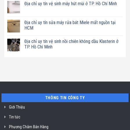
có
Địa chỉ uy tín vệ sinh máy hút mùi ở TP. Hồ Chí Minh
uy
bình
tín
luận
Không
sửa
ở
có
nồi
Địa
bình
chiên
chỉ
luận
Địa chỉ uy tín sửa máy rửa bát Miele mất nguồn tại
không
uy
ở
dầu
tín
HCM
Địa
Philips
sửa
chỉ
ở
máy
Không
uy
TP.
làm
có
tín
Địa chỉ uy tín vệ sinh nồi chiên không dầu Klasterin ở
Hồ
sữa
bình
vệ
Chí
hạt
luận
TP. Hồ Chí Minh
sinh
Minh
Bluestone
ở
máy
ở
Địa
Không
hút
TP.
chỉ
có
mùi
Hồ
uy
bình
ở
Chí
tín
luận
TP.
Minh
sửa
ở
Hồ
máy
Địa
Chí
rửa
chỉ
Minh
bát
uy
Miele
tín
mất
vệ
nguồn
sinh
tại
nồi
THÔNG TIN CÔNG TY
HCM
chiên
không
dầu
Giới Thiệu
Klasterin
ở
Tin tức
TP.
Hồ
Chí
Phương Châm Bán Hàng
Minh