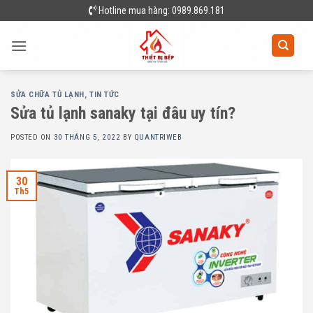
Skip
Hotline mua hàng: 0989.869.181
to
content
SỬA CHỮA TỦ LẠNH
,
TIN TỨC
Sửa tủ lạnh sanaky tại đâu uy tín?
POSTED ON
30 THÁNG 5, 2022
BY
QUANTRIWEB
30
Th5