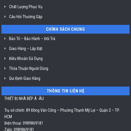
Chất Lượng Phục Vụ
Câu Hỏi Thường Gặp
CHÍNH SÁCH CHUNG
Bảo Trì – Bảo Hành – Đổi Trả
Giao Hàng – Lắp Đặt
Điều Khoản Sử Dụng
Thỏa Thuận Người Dùng
Qui Định Giao Hàng
THÔNG TIN LIÊN HỆ
THIẾT BỊ NHÀ BẾP Á -ÂU
Trụ sở chính: 89 Đồng Văn Cống – Phường Thạnh Mỹ Lợi – Quận 2 – TP.
HCM
Điện thoại: 0989869181
Zalo: 0989869181