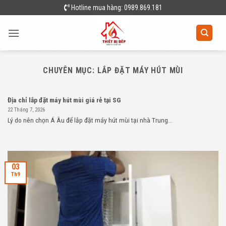
Skip
Hotline mua hàng: 0989.869.181
to
content
CHUYÊN MỤC:
LẮP ĐẶT MÁY HÚT MÙI
Địa chỉ lắp đặt máy hút mùi giá rẻ tại SG
22 Tháng 7, 2026
Lý do nên chọn Á Âu để lắp đặt máy hút mùi tại nhà Trung...
03
Th9