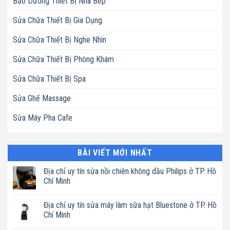
Bảo Dưỡng Thiết Bị Nhà Bếp
Sửa Chữa Thiết Bị Gia Dụng
Sửa Chữa Thiết Bị Nghe Nhìn
Sửa Chữa Thiết Bị Phòng Khám
Sửa Chữa Thiết Bị Spa
Sửa Ghế Massage
Sửa Máy Pha Cafe
BÀI VIẾT MỚI NHẤT
Địa chỉ uy tín sửa nồi chiên không dầu Philips ở TP. Hồ
Chí Minh
Không
có
Địa chỉ uy tín sửa máy làm sữa hạt Bluestone ở TP. Hồ
bình
luận
Chí Minh
ở
Địa
Không