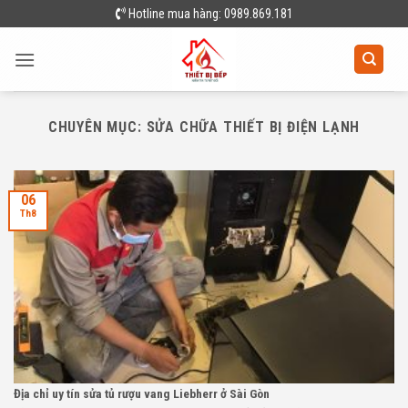
Skip
Hotline mua hàng: 0989.869.181
to
content
CHUYÊN MỤC:
SỬA CHỮA THIẾT BỊ ĐIỆN LẠNH
06
Th8
Địa chỉ uy tín sửa tủ rượu vang Liebherr ở Sài Gòn