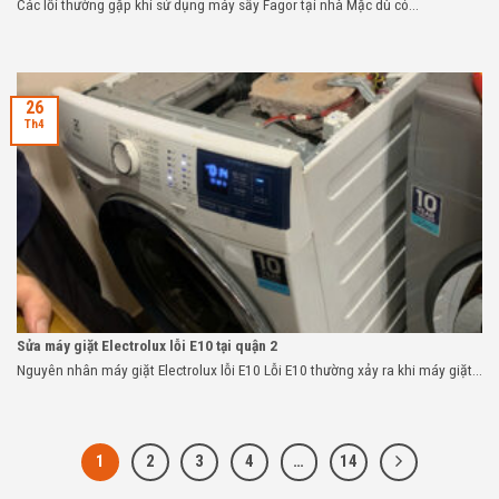
Các lỗi thường gặp khi sử dụng máy sấy Fagor tại nhà Mặc dù có...
26
Th4
Sửa máy giặt Electrolux lỗi E10 tại quận 2
Nguyên nhân máy giặt Electrolux lỗi E10 Lỗi E10 thường xảy ra khi máy giặt...
1
2
3
4
…
14