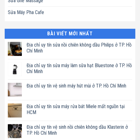
Sửa Ghế Massage
Sửa Máy Pha Cafe
BÀI VIẾT MỚI NHẤT
Địa chỉ uy tín sửa nồi chiên không dầu Philips ở TP. Hồ
Chí Minh
Không
có
Địa chỉ uy tín sửa máy làm sữa hạt Bluestone ở TP. Hồ
bình
luận
Chí Minh
ở
Địa
Không
chỉ
có
Địa chỉ uy tín vệ sinh máy hút mùi ở TP. Hồ Chí Minh
uy
bình
tín
luận
Không
sửa
ở
có
nồi
Địa
bình
chiên
chỉ
luận
Địa chỉ uy tín sửa máy rửa bát Miele mất nguồn tại
không
uy
ở
dầu
tín
HCM
Địa
Philips
sửa
chỉ
ở
máy
Không
uy
TP.
làm
có
tín
Hồ
Địa chỉ uy tín vệ sinh nồi chiên không dầu Klasterin ở
sữa
bình
vệ
Chí
hạt
luận
TP. Hồ Chí Minh
sinh
Minh
Bluestone
ở
máy
ở
Địa
Không