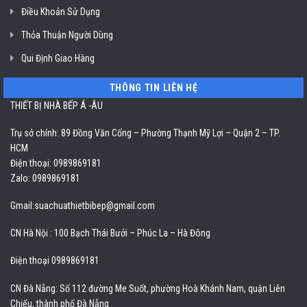
Điều Khoản Sử Dụng
Thỏa Thuận Người Dùng
Qui Định Giao Hàng
THÔNG TIN LIÊN HỆ
THIẾT BỊ NHÀ BẾP Á -ÂU
Trụ sở chính: 89 Đồng Văn Cống – Phường Thạnh Mỹ Lợi – Quận 2 – TP.
HCM
Điện thoại: 0989869181
Zalo: 0989869181
Gmail:
suachuathietbibep@gmail.com
CN Hà Nội : 100 Bạch Thái Bưởi – Phúc La – Hà Đông
Điện thoại 0989869181
CN Đà Nẵng: Số 112 đường Me Suốt, phường Hoà Khánh Nam, quận Liên
Chiểu, thành phố Đà Nẵng