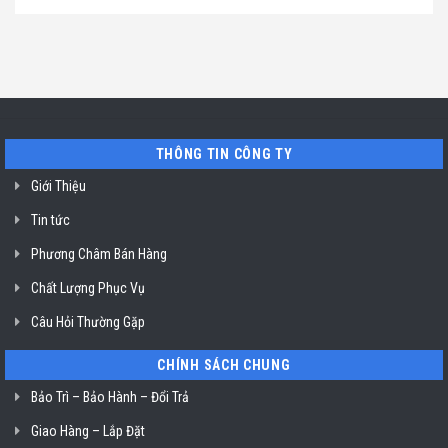
hút
TP.
chỉ
có
mùi
Hồ
uy
bình
ở
Chí
tín
luận
TP.
Minh
sửa
ở
Hồ
máy
Địa
Chí
rửa
chỉ
Minh
bát
uy
Miele
tín
mất
vệ
nguồn
sinh
tại
nồi
THÔNG TIN CÔNG TY
HCM
chiên
không
dầu
Giới Thiệu
Klasterin
ở
Tin tức
TP.
Hồ
Chí
Phương Châm Bán Hàng
Minh
Chất Lượng Phục Vụ
Câu Hỏi Thường Gặp
CHÍNH SÁCH CHUNG
Bảo Trì – Bảo Hành – Đổi Trả
Giao Hàng – Lắp Đặt