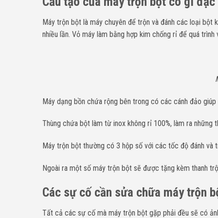
Cấu tạo của máy trộn bột có gì đặc 
Máy trộn bột là máy chuyên để trộn và đánh các loại bột 
nhiều lần. Vỏ máy làm bằng hợp kim chống rỉ để quá trình 
Máy dạng bồn chứa rộng bên trong có các cánh đảo giúp m
Thùng chứa bột làm từ inox không rỉ 100%, làm ra những 
Máy trộn bột thường có 3 hộp số với các tốc độ đánh và 
Ngoài ra một số máy trộn bột sẽ được tặng kèm thanh trộn
Các sự cố cần sửa chữa máy trộn bộ
Tất cả các sự cố mà máy trộn bột gặp phải đều sẽ có ảnh 