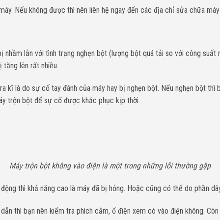
máy. Nếu không được thì nên liên hệ ngay đến các địa chỉ sửa chữa máy t
 nhầm lẫn với tình trạng nghẹn bột (lượng bột quá tải so với công suất m
 tăng lên rất nhiều.
 kĩ là do sự cố tay đánh của máy hay bị nghẹn bột. Nếu nghẹn bột thì bạ
máy trộn bột để sự cố được khắc phục kịp thời.
Máy trộn bột không vào điện là một trong những lỗi thường gặp
ộng thì khả năng cao là máy đã bị hỏng. Hoặc cũng có thể do phần dây
ẫn thì bạn nên kiểm tra phích cắm, ổ điện xem có vào điện không. Còn n