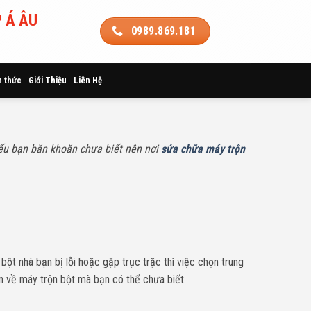
 Á ÂU
0989.869.181
n thức
Giới Thiệu
Liên Hệ
Nếu bạn băn khoăn chưa biết nên nơi
sửa chữa máy trộn
bột nhà bạn bị lỗi hoặc gặp trục trặc thì việc chọn trung
in về máy trộn bột mà bạn có thể chưa biết.