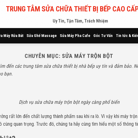
TRUNG TÂM SỬA CHỮA THIẾT BỊ BẾP CAO CẤP
Uy Tín, Tận Tâm, Trách Nhiệm
a Máy Rửa Bát
Sửa Ghế Massage
Sửa Máy Pha Cafe
Góc Tư Vấn
Tin tức & Kiế
CHUYÊN MỤC:
SỬA MÁY TRỘN BỘT
tìm đến các trung tâm sửa chữa thiết bị nhà bếp uy tín và đảm bảo. 
ho bạn.
Dịch vụ sửa chữa máy trộn bột ngày càng phổ biến
ng rất lớn đến chất lượng thành phẩm sau khi ra lò. Vì vậy khi máy trộn 
vô cùng quan trọng. Trước đó, chúng ta hãy cùng tìm hiểu một số thông t