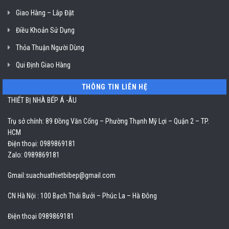
Giao Hàng – Lắp Đặt
Điều Khoản Sử Dụng
Thỏa Thuận Người Dùng
Qui Định Giao Hàng
THÔNG TIN LIÊN HỆ
THIẾT BỊ NHÀ BẾP Á -ÂU
Trụ sở chính: 89 Đồng Văn Cống – Phường Thạnh Mỹ Lợi – Quận 2 – TP.
HCM
Điện thoại: 0989869181
Zalo: 0989869181
Gmail:
suachuathietbibep@gmail.com
CN Hà Nội : 100 Bạch Thái Bưởi – Phúc La – Hà Đông
Điện thoại 0989869181