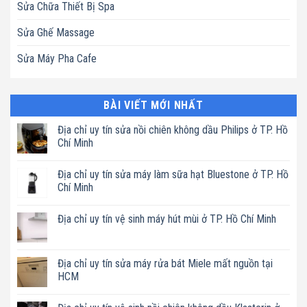
Sửa Chữa Thiết Bị Spa
Sửa Ghế Massage
Sửa Máy Pha Cafe
BÀI VIẾT MỚI NHẤT
Địa chỉ uy tín sửa nồi chiên không dầu Philips ở TP. Hồ
Chí Minh
Không
có
Địa chỉ uy tín sửa máy làm sữa hạt Bluestone ở TP. Hồ
bình
luận
Chí Minh
ở
Địa
Không
chỉ
có
Địa chỉ uy tín vệ sinh máy hút mùi ở TP. Hồ Chí Minh
uy
bình
tín
luận
Không
sửa
ở
có
nồi
Địa
bình
chiên
chỉ
luận
Địa chỉ uy tín sửa máy rửa bát Miele mất nguồn tại
không
uy
ở
dầu
tín
HCM
Địa
Philips
sửa
chỉ
ở
máy
Không
uy
TP.
làm
có
tín