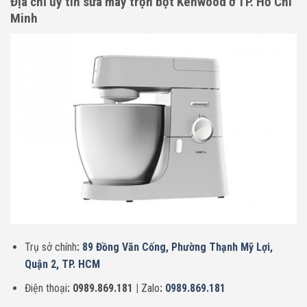
Địa chỉ uy tín sửa máy trộn bột Kenwood ở TP. Hồ Chí
Minh
Trụ sở chính
:
89 Đồng Văn Cống, Phường Thạnh Mỹ Lợi,
Quận 2, TP. HCM
Điện thoại
: 0989.869.181 |
Zalo
:
0989.869.181