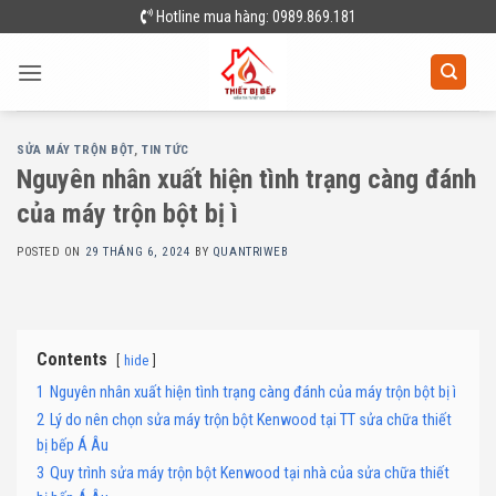
Skip
Hotline mua hàng: 0989.869.181
to
content
SỬA MÁY TRỘN BỘT
,
TIN TỨC
Nguyên nhân xuất hiện tình trạng càng đánh
của máy trộn bột bị ì
POSTED ON
29 THÁNG 6, 2024
BY
QUANTRIWEB
Contents
hide
1
Nguyên nhân xuất hiện tình trạng càng đánh của máy trộn bột bị ì
2
Lý do nên chọn sửa máy trộn bột Kenwood tại TT sửa chữa thiết
bị bếp Á Âu
3
Quy trình sửa máy trộn bột Kenwood tại nhà của sửa chữa thiết