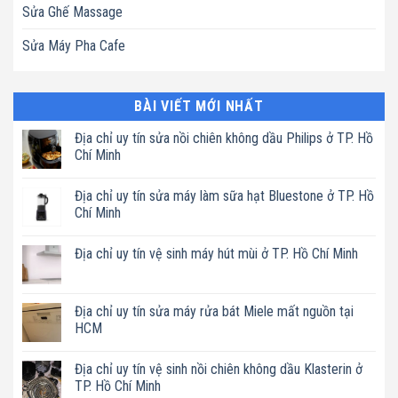
Sửa Ghế Massage
Sửa Máy Pha Cafe
BÀI VIẾT MỚI NHẤT
Địa chỉ uy tín sửa nồi chiên không dầu Philips ở TP. Hồ
Chí Minh
Không
có
Địa chỉ uy tín sửa máy làm sữa hạt Bluestone ở TP. Hồ
bình
luận
Chí Minh
ở
Địa
Không
chỉ
có
Địa chỉ uy tín vệ sinh máy hút mùi ở TP. Hồ Chí Minh
uy
bình
tín
luận
Không
sửa
ở
có
nồi
Địa
bình
chiên
chỉ
luận
Địa chỉ uy tín sửa máy rửa bát Miele mất nguồn tại
không
uy
ở
dầu
tín
HCM
Địa
Philips
sửa
chỉ
ở
máy
Không
uy
TP.
làm
có
tín
Địa chỉ uy tín vệ sinh nồi chiên không dầu Klasterin ở
Hồ
sữa
bình
vệ
Chí
hạt
luận
TP. Hồ Chí Minh
sinh
Minh
Bluestone
ở