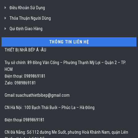
Điều Khoản Sử Dụng
Thỏa Thuận Người Dùng
Qui Định Giao Hàng
THÔNG TIN LIÊN HỆ
THIẾT BỊ NHÀ BẾP Á -ÂU
Trụ sở chính: 89 Đồng Văn Cống – Phường Thạnh Mỹ Lợi – Quận 2 – TP.
HCM
Điện thoại: 0989869181
Zalo: 0989869181
Gmail:
suachuathietbibep@gmail.com
CN Hà Nội : 100 Bạch Thái Bưởi – Phúc La – Hà Đông
Điện thoại 0989869181
CN Đà Nẵng: Số 112 đường Me Suốt, phường Hoà Khánh Nam, quận Liên