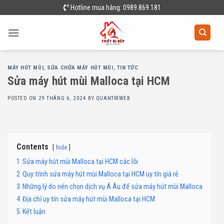
Skip
Hotline mua hàng: 0989.869.181
to
content
MÁY HÚT MÙI
,
SỬA CHỮA MÁY HÚT MÙI
,
TIN TỨC
Sửa máy hút mùi Malloca tại HCM
POSTED ON
29 THÁNG 6, 2024
BY
QUANTRIWEB
Contents
hide
1
Sửa máy hút mùi Malloca tại HCM các lỗi
2
Quy trình sửa máy hút mùi Malloca tại HCM uy tín giá rẻ
3
Những lý do nên chọn dịch vụ Á Âu để sửa máy hút mùi Malloca
4
Địa chỉ uy tín sửa máy hút mùi Malloca tại HCM
5
Kết luận