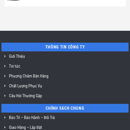
máy
ở
Địa
Không
hút
TP.
chỉ
có
mùi
Hồ
uy
bình
ở
Chí
tín
luận
TP.
Minh
sửa
ở
Hồ
máy
Địa
Chí
rửa
chỉ
Minh
bát
uy
Miele
tín
mất
vệ
nguồn
sinh
tại
nồi
THÔNG TIN CÔNG TY
HCM
chiên
không
dầu
Giới Thiệu
Klasterin
ở
Tin tức
TP.
Hồ
Chí
Phương Châm Bán Hàng
Minh
Chất Lượng Phục Vụ
Câu Hỏi Thường Gặp
CHÍNH SÁCH CHUNG
Bảo Trì – Bảo Hành – Đổi Trả
Giao Hàng – Lắp Đặt