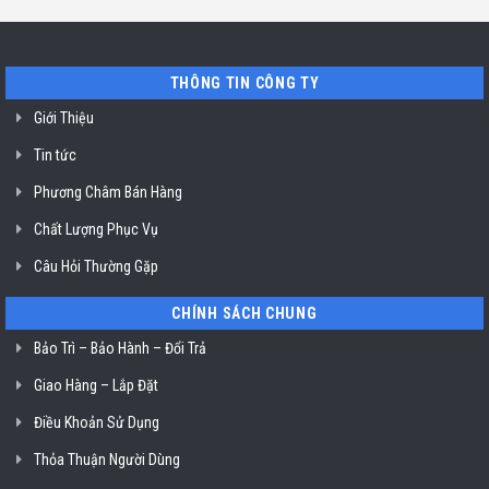
Minh
bát
uy
Miele
tín
mất
vệ
nguồn
sinh
tại
nồi
THÔNG TIN CÔNG TY
HCM
chiên
không
dầu
Giới Thiệu
Klasterin
ở
Tin tức
TP.
Hồ
Chí
Phương Châm Bán Hàng
Minh
Chất Lượng Phục Vụ
Câu Hỏi Thường Gặp
CHÍNH SÁCH CHUNG
Bảo Trì – Bảo Hành – Đổi Trả
Giao Hàng – Lắp Đặt
Điều Khoản Sử Dụng
Thỏa Thuận Người Dùng