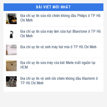
BÀI VIẾT MỚI NHẤT
Địa chỉ uy tín sửa nồi chiên không dầu Philips ở TP. Hồ
Chí Minh
Không
có
Địa chỉ uy tín sửa máy làm sữa hạt Bluestone ở TP. Hồ
bình
luận
Chí Minh
ở
Địa
Không
chỉ
có
Địa chỉ uy tín vệ sinh máy hút mùi ở TP. Hồ Chí Minh
uy
bình
tín
luận
Không
sửa
ở
có
nồi
Địa
bình
chiên
chỉ
luận
Địa chỉ uy tín sửa máy rửa bát Miele mất nguồn tại
không
uy
ở
dầu
tín
HCM
Địa
Philips
sửa
chỉ
ở
máy
Không
uy
TP.
làm
có
tín
Hồ
Địa chỉ uy tín vệ sinh nồi chiên không dầu Klasterin ở
sữa
bình
vệ
Chí
hạt
luận
TP. Hồ Chí Minh
sinh
Minh
Bluestone
ở
máy
ở
Địa
Không
hút
TP.
chỉ
có
mùi
Hồ
uy
bình
ở
Chí
tín
luận
TP.
Minh
sửa
ở
Hồ
máy
Địa
Chí
rửa
chỉ