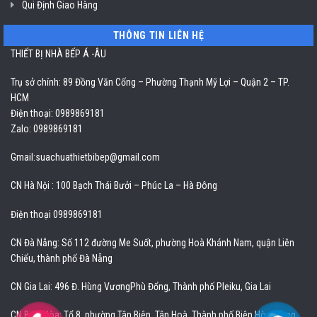
Qui Định Giao Hàng
THÔNG TIN LIÊN HỆ
THIẾT BỊ NHÀ BẾP Á -ÂU
Trụ sở chính: 89 Đồng Văn Cống – Phường Thạnh Mỹ Lợi – Quận 2 – TP.
HCM
Điện thoại: 0989869181
Zalo: 0989869181
Gmail:
suachuathietbibep@gmail.com
CN Hà Nội : 100 Bạch Thái Bưởi – Phúc La – Hà Đông
Điện thoại 0989869181
CN Đà Nẵng: Số 112 đường Me Suốt, phường Hoà Khánh Nam, quận Liên
Chiểu, thành phố Đà Nẵng
CN Gia Lai: 496 Đ. Hùng VươngPhù Đổng, Thành phố Pleiku, Gia Lai
CN Biên Hòa: Tổ 8, phường Tân Biên, Tân Hoà, Thành phố Biên Hòa, Đồng