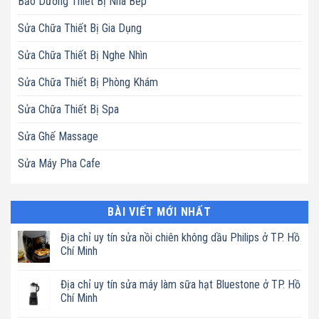
Bảo Dưỡng Thiết Bị Nhà Bếp
Sửa Chữa Thiết Bị Gia Dụng
Sửa Chữa Thiết Bị Nghe Nhìn
Sửa Chữa Thiết Bị Phòng Khám
Sửa Chữa Thiết Bị Spa
Sửa Ghế Massage
Sửa Máy Pha Cafe
BÀI VIẾT MỚI NHẤT
Địa chỉ uy tín sửa nồi chiên không dầu Philips ở TP. Hồ
Chí Minh
Không
có
Địa chỉ uy tín sửa máy làm sữa hạt Bluestone ở TP. Hồ
bình
luận
Chí Minh
ở
Địa
Không