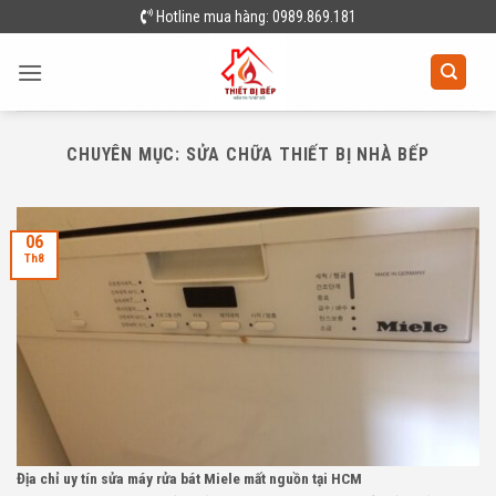
Skip
Hotline mua hàng: 0989.869.181
to
content
CHUYÊN MỤC:
SỬA CHỮA THIẾT BỊ NHÀ BẾP
06
Th8
Địa chỉ uy tín sửa máy rửa bát Miele mất nguồn tại HCM