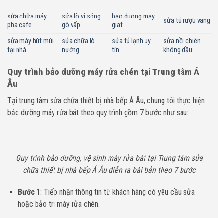
sửa chữa máy
sửa lò vi sóng
bao duong may
sửa tủ rượu vang
pha cafe
gò vấp
giat
sửa máy hút mùi
sửa chữa lò
sửa tủ lạnh uy
sửa nồi chiên
tại nhà
nướng
tín
không dầu
Quy trình bảo dưỡng máy rửa chén tại Trung tâm Á
Âu
Tại trung tâm sửa chữa thiết bị nhà bếp Á Âu, chung tôi thực hiện
bảo dưỡng máy rửa bát theo quy trình gồm 7 bước như sau:
Quy trình bảo dưỡng, vệ sinh máy rửa bát tại Trung tâm sửa
chữa thiết bị nhà bếp Á Âu diễn ra bài bản theo 7 bước
Bước 1
: Tiếp nhận thông tin từ khách hàng có yêu cầu sửa
hoặc bảo trì máy rửa chén.