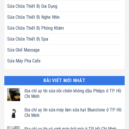
Sửa Chữa Thiết Bị Gia Dụng
Sửa Chữa Thiết Bị Nghe Nhìn
Sửa Chữa Thiết Bị Phòng Khám
Sửa Chữa Thiết Bị Spa
Sửa Ghế Massage
Sửa Máy Pha Cafe
BÀI VIẾT MỚI NHẤT
Địa chỉ uy tín sửa nồi chiên không dầu Philips ở TP. Hồ
Chí Minh
Không
có
Địa chỉ uy tín sửa máy làm sữa hạt Bluestone ở TP. Hồ
bình
luận
Chí Minh
ở
Địa
Không
chỉ
có
Địa chỉ uy tín vệ sinh máy hút mùi ở TP. Hồ Chí Minh
uy
bình