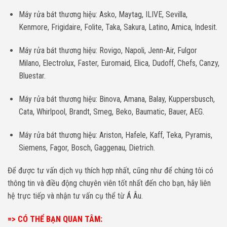
Máy rửa bát thương hiệu: Asko, Maytag, ILIVE, Sevilla,
Kenmore, Frigidaire, Folite, Taka, Sakura, Latino, Amica, Indesit.
Máy rửa bát thương hiệu: Rovigo, Napoli, Jenn-Air, Fulgor
Milano, Electrolux, Faster, Euromaid, Elica, Dudoff, Chefs, Canzy,
Bluestar.
Máy rửa bát thương hiệu: Binova, Amana, Balay, Kuppersbusch,
Cata, Whirlpool, Brandt, Smeg, Beko, Baumatic, Bauer, AEG.
Máy rửa bát thương hiệu: Ariston, Hafele, Kaff, Teka, Pyramis,
Siemens, Fagor, Bosch, Gaggenau, Dietrich.
Để được tư vấn dịch vụ thích hợp nhất, cũng như để chúng tôi có
thông tin và điều động chuyên viên tốt nhất đến cho bạn, hãy liên
hệ trực tiếp và nhận tư vấn cụ thể từ Á Âu.
=> CÓ THỂ BẠN QUAN TÂM: