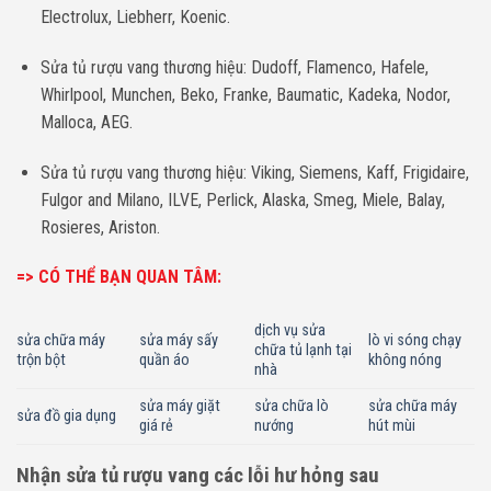
Electrolux, Liebherr, Koenic.
Sửa tủ rượu vang thương hiệu: Dudoff, Flamenco, Hafele,
Whirlpool, Munchen, Beko, Franke, Baumatic, Kadeka, Nodor,
Malloca, AEG.
Sửa tủ rượu vang thương hiệu: Viking, Siemens, Kaff, Frigidaire,
Fulgor and Milano, ILVE, Perlick, Alaska, Smeg, Miele, Balay,
Rosieres, Ariston.
=> CÓ THỂ BẠN QUAN TÂM:
dịch vụ sửa
sửa chữa máy
sửa máy sấy
lò vi sóng chạy
chữa tủ lạnh tại
trộn bột
quần áo
không nóng
nhà
sửa máy giặt
sửa chữa lò
sửa chữa máy
sửa đồ gia dụng
giá rẻ
nướng
hút mùi
Nhận sửa tủ rượu vang các lỗi hư hỏng sau