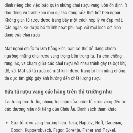
dành riêng cho việc bảo quản những chai rượu vang luôn ổn định, ít
dao động và tránh khỏi mọi sự tác động của thời tiết bên ngoài.
Không gian tủ rượu được trang bày một cách hợp lý và đẹp mắt.
Các ngăn, kệ được bố trí linh hoạt phù hợp với mọi kích cỡ, hình
dáng của chai rượu.
Mặt ngoài chiếc tủ làm bằng kính, bạn có thể dễ dàng chiêm
ngưỡng những chai rượu sang trọng bên trong tủ. Tủ còn chống
rung lắc, va chạm giữa các chai rượu với nhau tránh gây ra bọt khí,
đổ, vỡ. Một số tủ rượu có mặt kính được trang bị tính năng chống
tia cực tím giúp gây ảnh hưởng đến chất lượng rượu.
Sửa tủ rượu vang các hãng trên thị trường như
Tại trung tâm Á Âu, chúng tôi nhận sửa chữa tủ rượu vang đến từ
các thương hiệu nổi tiếng của Châu Âu. Danh sách tham khảo:
Sửa tủ rượu vang thương hiệu: Teka, Napoliz, Neff, Gagenau,
Bosch, Kuppersbusch, Fagor, Gorenje, Fisher and Paykel,