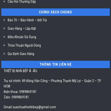
Câu Hỏi Thường Gặp
CHÍNH SÁCH CHUNG
Bảo Trì – Bảo Hành – Đổi Trả
Giao Hàng – Lắp Đặt
Điều Khoản Sử Dụng
Thỏa Thuận Người Dùng
Qui Định Giao Hàng
THÔNG TIN LIÊN HỆ
THIẾT BỊ NHÀ BẾP Á -ÂU
Trụ sở chính: 89 Đồng Văn Cống – Phường Thạnh Mỹ Lợi – Quận 2 – TP.
HCM
Điện thoại: 0989869181
Zalo: 0989869181
Gmail:
suachuathietbibep@gmail.com