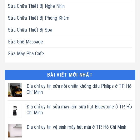
Sửa Chữa Thiết Bị Nghe Nhìn
Sửa Chữa Thiết Bị Phòng Khám
Sửa Chữa Thiết Bị Spa
Sửa Ghế Massage
Sửa Máy Pha Cafe
BÀI VIẾT MỚI NHẤT
Địa chỉ uy tín sửa nồi chiên không dầu Philips ở TP. Hồ
Chí Minh
Không
có
Địa chỉ uy tín sửa máy làm sữa hạt Bluestone ở TP. Hồ
bình
luận
Chí Minh
ở
Địa
Không
chỉ
có
Địa chỉ uy tín vệ sinh máy hút mùi ở TP. Hồ Chí Minh
uy
bình
tín
luận
Không
sửa
ở
có
nồi
Địa