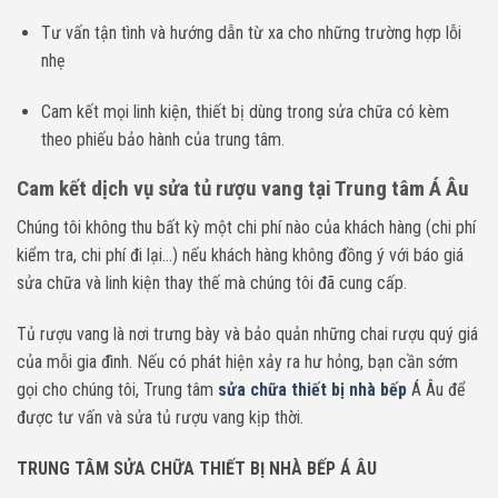
Tư vấn tận tình và hướng dẫn từ xa cho những trường hợp lỗi
nhẹ
Cam kết mọi linh kiện, thiết bị dùng trong sửa chữa có kèm
theo phiếu bảo hành của trung tâm.
Cam kết dịch vụ sửa tủ rượu vang tại Trung tâm Á Âu
Chúng tôi không thu bất kỳ một chi phí nào của khách hàng (chi phí
kiểm tra, chi phí đi lại…) nếu khách hàng không đồng ý với báo giá
sửa chữa và linh kiện thay thế mà chúng tôi đã cung cấp.
Tủ rượu vang là nơi trưng bày và bảo quản những chai rượu quý giá
của mỗi gia đình. Nếu có phát hiện xảy ra hư hỏng, bạn cần sớm
gọi cho chúng tôi, Trung tâm
sửa chữa thiết bị nhà bếp
Á Âu để
được tư vấn và sửa tủ rượu vang kịp thời.
TRUNG TÂM SỬA CHỮA THIẾT BỊ NHÀ BẾP Á ÂU