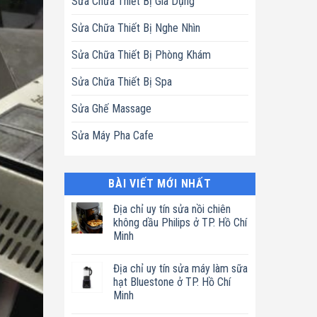
Sửa Chữa Thiết Bị Gia Dụng
Sửa Chữa Thiết Bị Nghe Nhìn
Sửa Chữa Thiết Bị Phòng Khám
Sửa Chữa Thiết Bị Spa
Sửa Ghế Massage
Sửa Máy Pha Cafe
BÀI VIẾT MỚI NHẤT
Địa chỉ uy tín sửa nồi chiên
không dầu Philips ở TP. Hồ Chí
Minh
Không
có
Địa chỉ uy tín sửa máy làm sữa
bình
luận
hạt Bluestone ở TP. Hồ Chí
ở
Minh
Địa
chỉ
Không
uy