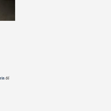
Chí
Minh
rin
để