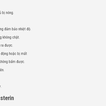
ủ bị nóng.
ng đảm bảo nhiệt độ.
g không chặt.
 ra được.
t động hoặc bị mất
ơ không bấm được.
ẽn.
.
sterin