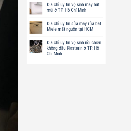
có
tín
Địa chỉ uy tín vệ sinh máy hút
bình
sửa
luận
mùi ở TP. Hồ Chí Minh
nồi
ở
chiên
Địa
Không
không
chỉ
có
dầu
Địa chỉ uy tín sửa máy rửa bát
uy
bình
Philips
tín
luận
Miele mất nguồn tại HCM
ở
sửa
ở
TP.
máy
Địa
Không
Hồ
làm
chỉ
có
Chí
Địa chỉ uy tín vệ sinh nồi chiên
sữa
uy
bình
Minh
hạt
tín
luận
không dầu Klasterin ở TP. Hồ
Bluestone
vệ
ở
Chí Minh
ở
sinh
Địa
TP.
máy
chỉ
Không
Hồ
hút
uy
có
Chí
mùi
tín
bình
Minh
ở
sửa
luận
TP.
máy
ở
Hồ
rửa
Địa
Chí
bát
chỉ
Minh
Miele
uy
mất
tín
nguồn
vệ
tại
sinh
HCM
nồi
chiên
không
dầu
Klasterin
ở
TP.
Hồ