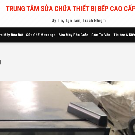
TRUNG TÂM SỬA CHỮA THIẾT BỊ BẾP CAO CẤP
Uy Tín, Tận Tâm, Trách Nhiệm
a Máy Rửa Bát
Sửa Ghế Massage
Sửa Máy Pha Cafe
Góc Tư Vấn
Tin tức & Kiế
g