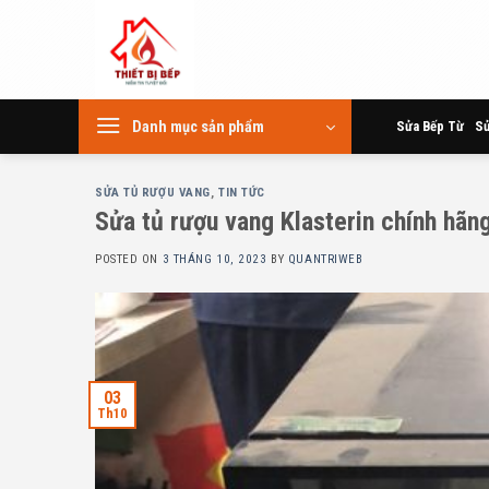
Skip
to
content
Danh mục sản phẩm
Sửa Bếp Từ
Sử
SỬA TỦ RƯỢU VANG
,
TIN TỨC
Sửa tủ rượu vang Klasterin chính hãn
POSTED ON
3 THÁNG 10, 2023
BY
QUANTRIWEB
03
Th10