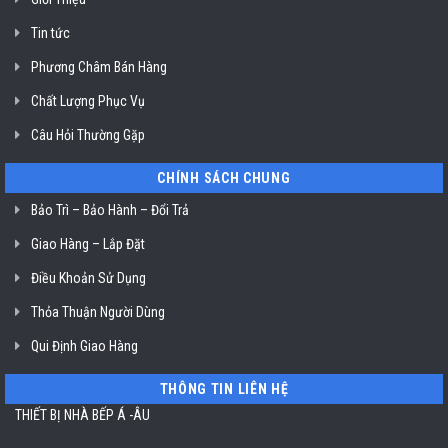
Klasterin
ở
Tin tức
TP.
Hồ
Chí
Phương Châm Bán Hàng
Minh
Chất Lượng Phục Vụ
Câu Hỏi Thường Gặp
CHÍNH SÁCH CHUNG
Bảo Trì – Bảo Hành – Đổi Trả
Giao Hàng – Lắp Đặt
Điều Khoản Sử Dụng
Thỏa Thuận Người Dùng
Qui Định Giao Hàng
THÔNG TIN LIÊN HỆ
THIẾT BỊ NHÀ BẾP Á -ÂU