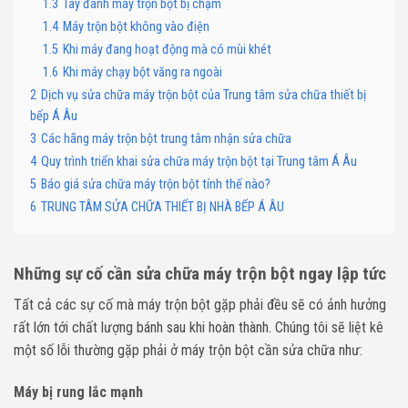
1.3
Tay đánh máy trộn bột bị chậm
1.4
Máy trộn bột không vào điện
1.5
Khi máy đang hoạt động mà có mùi khét
1.6
Khi máy chạy bột văng ra ngoài
2
Dịch vụ sửa chữa máy trộn bột của Trung tâm sửa chữa thiết bị
bếp Á Âu
3
Các hãng máy trộn bột trung tâm nhận sửa chữa
4
Quy trình triển khai sửa chữa máy trộn bột tại Trung tâm Á Âu
5
Báo giá sửa chữa máy trộn bột tính thế nào?
6
TRUNG TÂM SỬA CHỮA THIẾT BỊ NHÀ BẾP Á ÂU
Những sự cố cần sửa chữa máy trộn bột ngay lập tức
Tất cả các sự cố mà máy trộn bột gặp phải đều sẽ có ảnh hưởng
rất lớn tới chất lượng bánh sau khi hoàn thành. Chúng tôi sẽ liệt kê
một số lỗi thường gặp phải ở máy trộn bột cần sửa chữa như:
Máy bị rung lắc mạnh