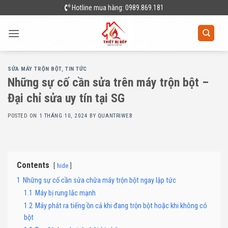
Skip
Hotline mua hàng: 0989.869.181
to
content
SỬA MÁY TRỘN BỘT
,
TIN TỨC
Những sự cố cần sửa trên máy trộn bột –
Đại chỉ sửa uy tín tại SG
POSTED ON
1 THÁNG 10, 2024
BY
QUANTRIWEB
Contents
hide
1
Những sự cố cần sửa chữa máy trộn bột ngay lập tức
1.1
Máy bị rung lắc mạnh
1.2
Máy phát ra tiếng ồn cả khi đang trộn bột hoặc khi không có
bột