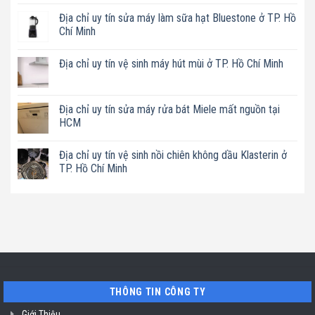
Không
có
Địa chỉ uy tín sửa máy làm sữa hạt Bluestone ở TP. Hồ
bình
luận
Chí Minh
ở
Địa
Không
chỉ
có
Địa chỉ uy tín vệ sinh máy hút mùi ở TP. Hồ Chí Minh
uy
bình
tín
luận
Không
sửa
ở
có
nồi
Địa
bình
chiên
chỉ
luận
Địa chỉ uy tín sửa máy rửa bát Miele mất nguồn tại
không
uy
ở
dầu
tín
HCM
Địa
Philips
sửa
chỉ
ở
máy
Không
uy
TP.
làm
có
tín
Địa chỉ uy tín vệ sinh nồi chiên không dầu Klasterin ở
Hồ
sữa
bình
vệ
Chí
hạt
luận
TP. Hồ Chí Minh
sinh
Minh
Bluestone
ở
máy
ở
Địa
Không
hút
TP.
chỉ
có
mùi
Hồ
uy
bình
ở
Chí
tín
luận
TP.
Minh
sửa
ở
Hồ
máy
Địa
Chí
rửa
chỉ
Minh
bát
uy
Miele
tín
mất
vệ
nguồn
sinh
tại
nồi
THÔNG TIN CÔNG TY
HCM
chiên
không
dầu
Giới Thiệu