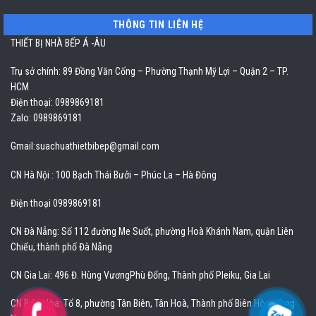
THÔNG TIN LIÊN HỆ
THIẾT BỊ NHÀ BẾP Á -ÂU
Trụ sở chính: 89 Đồng Văn Cống – Phường Thạnh Mỹ Lợi – Quận 2 – TP.
HCM
Điện thoại: 0989869181
Zalo: 0989869181
Gmail:
suachuathietbibep@gmail.com
CN Hà Nội : 100 Bạch Thái Bưởi – Phúc La – Hà Đông
Điện thoại 0989869181
CN Đà Nẵng: Số 112 đường Me Suốt, phường Hoà Khánh Nam, quận Liên
Chiểu, thành phố Đà Nẵng
CN Gia Lai: 496 Đ. Hùng VươngPhù Đổng, Thành phố Pleiku, Gia Lai
CN Biên Hòa: Tổ 8, phường Tân Biên, Tân Hoà, Thành phố Biên Hòa, Đồng