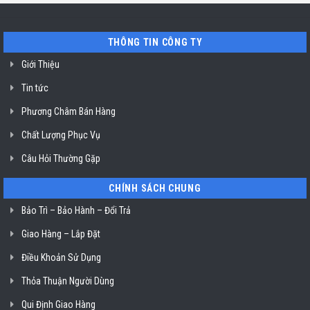
Miele
tín
mất
vệ
nguồn
sinh
tại
nồi
THÔNG TIN CÔNG TY
HCM
chiên
không
dầu
Giới Thiệu
Klasterin
ở
Tin tức
TP.
Hồ
Chí
Phương Châm Bán Hàng
Minh
Chất Lượng Phục Vụ
Câu Hỏi Thường Gặp
CHÍNH SÁCH CHUNG
Bảo Trì – Bảo Hành – Đổi Trả
Giao Hàng – Lắp Đặt
Điều Khoản Sử Dụng
Thỏa Thuận Người Dùng
Qui Định Giao Hàng