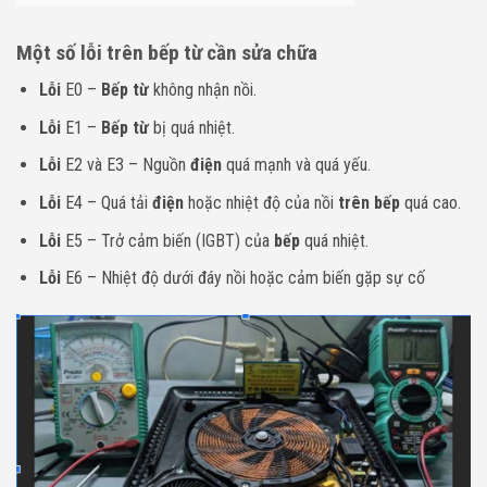
Một số lỗi trên bếp từ cần sửa chữa
Lỗi
E0 –
Bếp từ
không nhận nồi.
Lỗi
E1 –
Bếp từ
bị quá nhiệt.
Lỗi
E2 và E3 – Nguồn
điện
quá mạnh và quá yếu.
Lỗi
E4 – Quá tải
điện
hoặc nhiệt độ của nồi
trên bếp
quá cao.
Lỗi
E5 – Trở cảm biến (IGBT) của
bếp
quá nhiệt.
Lỗi
E6 – Nhiệt độ dưới đáy nồi hoặc cảm biến gặp sự cố