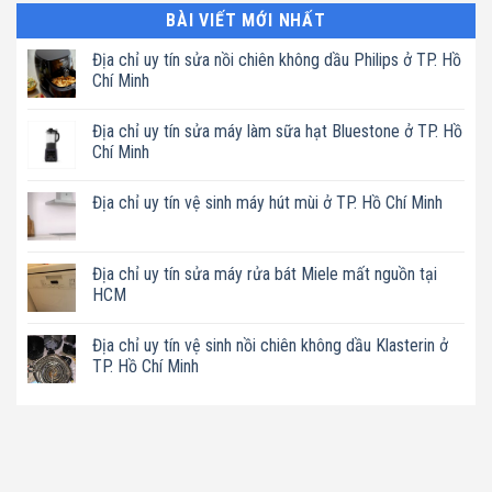
BÀI VIẾT MỚI NHẤT
Địa chỉ uy tín sửa nồi chiên không dầu Philips ở TP. Hồ
Chí Minh
Không
có
Địa chỉ uy tín sửa máy làm sữa hạt Bluestone ở TP. Hồ
bình
luận
Chí Minh
ở
Địa
Không
chỉ
có
Địa chỉ uy tín vệ sinh máy hút mùi ở TP. Hồ Chí Minh
uy
bình
tín
luận
Không
sửa
ở
có
nồi
Địa
bình
chiên
chỉ
luận
Địa chỉ uy tín sửa máy rửa bát Miele mất nguồn tại
không
uy
ở
dầu
tín
HCM
Địa
Philips
sửa
chỉ
ở
máy
Không
uy
TP.
làm
có
tín
Địa chỉ uy tín vệ sinh nồi chiên không dầu Klasterin ở
Hồ
sữa
bình
vệ
Chí
hạt
luận
TP. Hồ Chí Minh
sinh
Minh
Bluestone
ở
máy
ở
Địa
Không
hút
TP.
chỉ
có
mùi
Hồ
uy
bình
ở
Chí
tín
luận
TP.
Minh
sửa
ở
Hồ
máy
Địa
Chí
rửa
chỉ
Minh
bát
uy