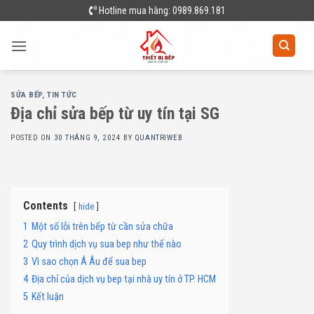
Skip
Hotline mua hàng: 0989.869.181
to
content
SỬA BẾP
,
TIN TỨC
Địa chỉ sửa bếp từ uy tín tại SG
POSTED ON
30 THÁNG 9, 2024
BY
QUANTRIWEB
Contents
hide
1
Một số lỗi trên bếp từ cần sửa chữa
2
Quy trình dịch vụ sua bep như thế nào
3
Vì sao chọn Á Âu để sua bep
4
Địa chỉ của dịch vụ bep tại nhà uy tín ở TP. HCM
5
Kết luận