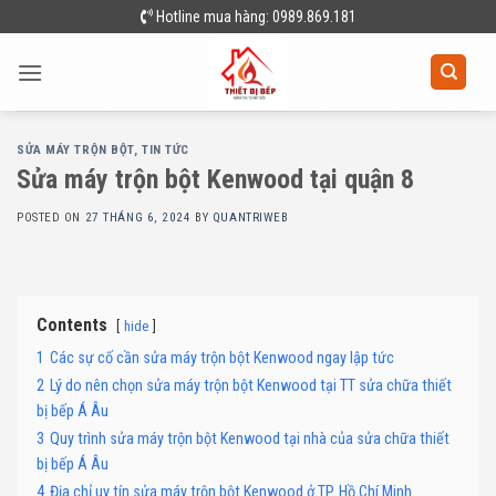
Skip
Hotline mua hàng: 0989.869.181
to
content
SỬA MÁY TRỘN BỘT
,
TIN TỨC
Sửa máy trộn bột Kenwood tại quận 8
POSTED ON
27 THÁNG 6, 2024
BY
QUANTRIWEB
Contents
hide
1
Các sự cố cần sửa máy trộn bột Kenwood ngay lập tức
2
Lý do nên chọn sửa máy trộn bột Kenwood tại TT sửa chữa thiết
bị bếp Á Âu
3
Quy trình sửa máy trộn bột Kenwood tại nhà của sửa chữa thiết
bị bếp Á Âu
4
Địa chỉ uy tín sửa máy trộn bột Kenwood ở TP. Hồ Chí Minh