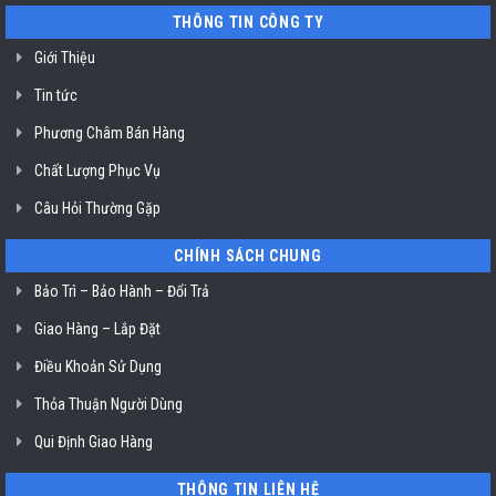
tại
nồi
THÔNG TIN CÔNG TY
HCM
chiên
không
dầu
Giới Thiệu
Klasterin
ở
Tin tức
TP.
Hồ
Chí
Phương Châm Bán Hàng
Minh
Chất Lượng Phục Vụ
Câu Hỏi Thường Gặp
CHÍNH SÁCH CHUNG
Bảo Trì – Bảo Hành – Đổi Trả
Giao Hàng – Lắp Đặt
Điều Khoản Sử Dụng
Thỏa Thuận Người Dùng
Qui Định Giao Hàng
THÔNG TIN LIÊN HỆ