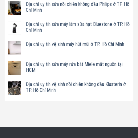
Địa chỉ uy tín sửa nồi chiên không dầu Philips ở TP. Hồ
Chí Minh
Không
có
Địa chỉ uy tín sửa máy làm sữa hạt Bluestone ở TP. Hồ
bình
luận
Chí Minh
ở
Địa
Không
chỉ
có
Địa chỉ uy tín vệ sinh máy hút mùi ở TP. Hồ Chí Minh
uy
bình
tín
luận
Không
sửa
ở
có
nồi
Địa
bình
chiên
chỉ
luận
Địa chỉ uy tín sửa máy rửa bát Miele mất nguồn tại
không
uy
ở
dầu
tín
HCM
Địa
Philips
sửa
chỉ
ở
máy
Không
uy
TP.
làm
có
tín
Địa chỉ uy tín vệ sinh nồi chiên không dầu Klasterin ở
Hồ
sữa
bình
vệ
Chí
hạt
luận
TP. Hồ Chí Minh
sinh
Minh
Bluestone
ở
máy
ở
Địa
Không
hút
TP.
chỉ
có
mùi
Hồ
uy
bình
ở
Chí
tín
luận
TP.
Minh
sửa
ở
Hồ
máy
Địa
Chí
rửa
chỉ
Minh
bát
uy
Miele
tín
mất
vệ
nguồn
sinh