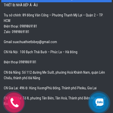
THIẾT BỊ NHÀ BẾP Á -ÂU
Trụ sở chính: 89 Đồng Văn Cống – Phường Thạnh Mỹ Lợi – Quận 2 – TP.
HCM
Điện thoại: 0989869181
Zalo: 0989869181
Gmail:
suachuathietbibep@gmail.com
CN Hà Nội : 100 Bạch Thái Bưởi – Phúc La – Hà Đông
Điện thoại 0989869181
CN Đà Nẵng: Số 112 đường Me Suốt, phường Hoà Khánh Nam, quận Liên
Chiểu, thành phố Đà Nẵng
CN Gia Lai: 496 Đ. Hùng VươngPhù Đổng, Thành phố Pleiku, Gia Lai
CN Biên Hòa: Tổ 8, phường Tân Biên, Tân Hoà, Thành phố Biên Hòa, Đồng
Nai