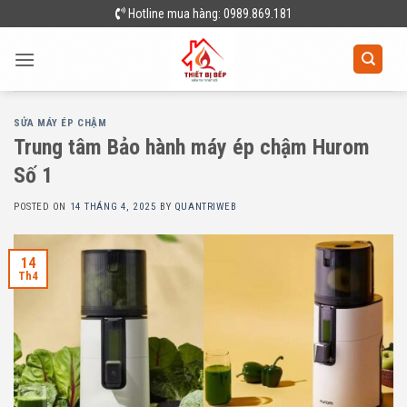
Skip
Hotline mua hàng: 0989.869.181
to
content
SỬA MÁY ÉP CHẬM
Trung tâm Bảo hành máy ép chậm Hurom
Số 1
POSTED ON
14 THÁNG 4, 2025
BY
QUANTRIWEB
14
Th4