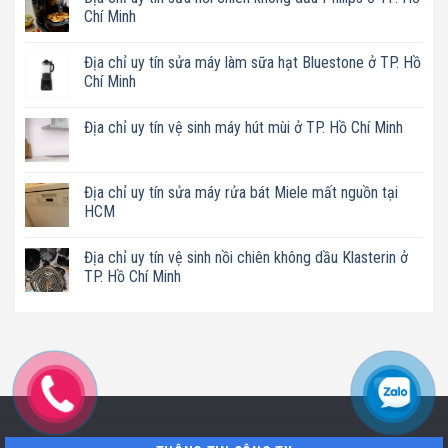
Chí Minh
Không
có
Địa chỉ uy tín sửa máy làm sữa hạt Bluestone ở TP. Hồ
bình
luận
Chí Minh
ở
Địa
Không
chỉ
có
Địa chỉ uy tín vệ sinh máy hút mùi ở TP. Hồ Chí Minh
uy
bình
tín
luận
Không
sửa
ở
có
nồi
Địa
bình
chiên
chỉ
luận
Địa chỉ uy tín sửa máy rửa bát Miele mất nguồn tại
không
uy
ở
dầu
tín
HCM
Địa
Philips
sửa
chỉ
ở
máy
Không
uy
TP.
làm
có
tín
Địa chỉ uy tín vệ sinh nồi chiên không dầu Klasterin ở
Hồ
sữa
bình
vệ
Chí
hạt
luận
TP. Hồ Chí Minh
sinh
Minh
Bluestone
ở
máy
ở
Địa
Không
hút
TP.
chỉ
có
mùi
Hồ
uy
bình
ở
Chí
tín
luận
TP.
Minh
sửa
ở
Hồ
máy
Địa
Chí
rửa
chỉ
Minh
bát
uy
Miele
tín
mất
vệ
nguồn
sinh
tại
nồi