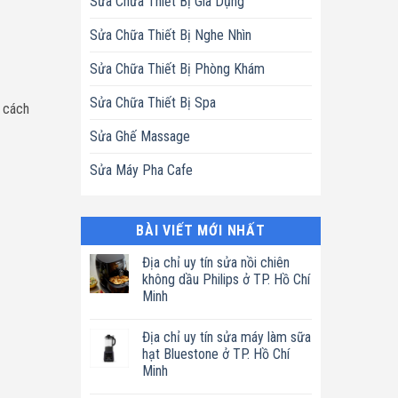
Sửa Chữa Thiết Bị Gia Dụng
Sửa Chữa Thiết Bị Nghe Nhìn
Sửa Chữa Thiết Bị Phòng Khám
Sửa Chữa Thiết Bị Spa
 cách
Sửa Ghế Massage
Sửa Máy Pha Cafe
BÀI VIẾT MỚI NHẤT
Địa chỉ uy tín sửa nồi chiên
không dầu Philips ở TP. Hồ Chí
Minh
Không
có
Địa chỉ uy tín sửa máy làm sữa
bình
luận
hạt Bluestone ở TP. Hồ Chí
ở
Minh
Địa
chỉ
Không
uy