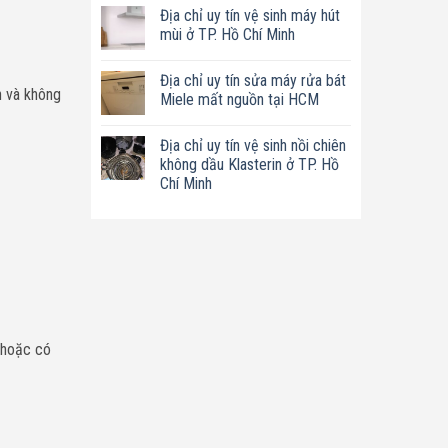
có
tín
Địa chỉ uy tín vệ sinh máy hút
bình
sửa
luận
mùi ở TP. Hồ Chí Minh
nồi
ở
chiên
Địa
Không
không
chỉ
có
dầu
Địa chỉ uy tín sửa máy rửa bát
uy
bình
Philips
h và không
tín
luận
Miele mất nguồn tại HCM
ở
sửa
ở
TP.
máy
Địa
Không
Hồ
làm
chỉ
có
Chí
Địa chỉ uy tín vệ sinh nồi chiên
sữa
uy
bình
Minh
hạt
tín
luận
không dầu Klasterin ở TP. Hồ
Bluestone
vệ
ở
Chí Minh
ở
sinh
Địa
TP.
máy
chỉ
Không
Hồ
hút
uy
có
Chí
mùi
tín
bình
Minh
ở
sửa
luận
TP.
máy
ở
Hồ
rửa
Địa
Chí
bát
chỉ
Minh
Miele
uy
mất
tín
nguồn
vệ
tại
sinh
HCM
nồi
 hoặc có
chiên
không
dầu
Klasterin
ở
TP.
Hồ