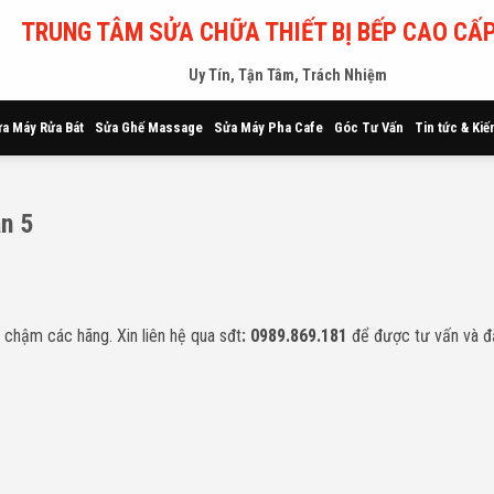
TRUNG TÂM SỬA CHỮA THIẾT BỊ BẾP CAO CẤP
Uy Tín, Tận Tâm, Trách Nhiệm
a Máy Rửa Bát
Sửa Ghế Massage
Sửa Máy Pha Cafe
Góc Tư Vấn
Tin tức & Kiế
n 5
chậm các hãng. Xin liên hệ qua sđt
: 0989.869.181
để được tư vấn và đặ