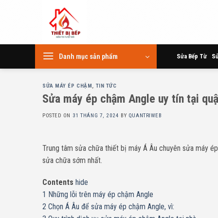
Skip
to
content
Danh mục sản phẩm
Sửa Bếp Từ
Sử
SỬA MÁY ÉP CHẬM
,
TIN TỨC
Sửa máy ép chậm Angle uy tín tại quậ
POSTED ON
31 THÁNG 7, 2024
BY
QUANTRIWEB
Trung tâm sửa chữa thiết bị máy Á Âu chuyên sửa máy ép 
sửa chữa sớm nhất.
Contents
hide
1
Những lỗi trên máy ép chậm Angle
2
Chọn Á Âu để sửa máy ép chậm Angle, vì: