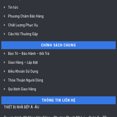
Klasterin
ở
Tin tức
TP.
Hồ
Chí
Phương Châm Bán Hàng
Minh
Chất Lượng Phục Vụ
Câu Hỏi Thường Gặp
CHÍNH SÁCH CHUNG
Bảo Trì – Bảo Hành – Đổi Trả
Giao Hàng – Lắp Đặt
Điều Khoản Sử Dụng
Thỏa Thuận Người Dùng
Qui Định Giao Hàng
THÔNG TIN LIÊN HỆ
THIẾT BỊ NHÀ BẾP Á -ÂU