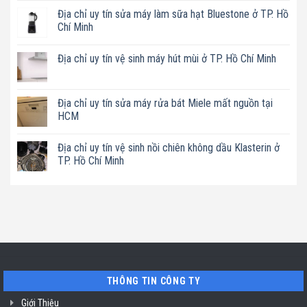
có
Địa chỉ uy tín sửa máy làm sữa hạt Bluestone ở TP. Hồ
bình
luận
Chí Minh
ở
Địa
Không
chỉ
có
Địa chỉ uy tín vệ sinh máy hút mùi ở TP. Hồ Chí Minh
uy
bình
tín
luận
Không
sửa
ở
có
nồi
Địa
bình
chiên
chỉ
luận
Địa chỉ uy tín sửa máy rửa bát Miele mất nguồn tại
không
uy
ở
dầu
tín
HCM
Địa
Philips
sửa
chỉ
ở
máy
Không
uy
TP.
làm
có
tín
Địa chỉ uy tín vệ sinh nồi chiên không dầu Klasterin ở
Hồ
sữa
bình
vệ
Chí
hạt
luận
TP. Hồ Chí Minh
sinh
Minh
Bluestone
ở
máy
ở
Địa
Không
hút
TP.
chỉ
có
mùi
Hồ
uy
bình
ở
Chí
tín
luận
TP.
Minh
sửa
ở
Hồ
máy
Địa
Chí
rửa
chỉ
Minh
bát
uy
Miele
tín
mất
vệ
nguồn
sinh
tại
nồi
THÔNG TIN CÔNG TY
HCM
chiên
không
dầu
Giới Thiệu