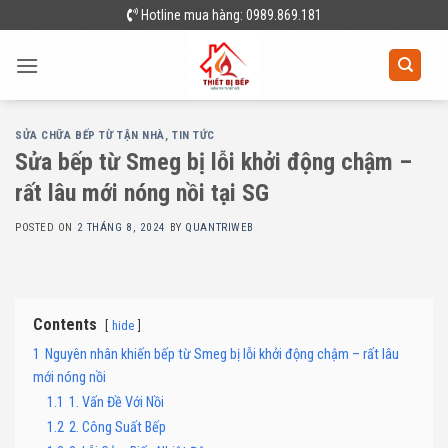
Skip
Hotline mua hàng: 0989.869.181
to
content
SỬA CHỮA BẾP TỪ TẬN NHÀ
,
TIN TỨC
Sửa bếp từ Smeg bị lỗi khởi động chậm –
rất lâu mới nóng nồi tại SG
POSTED ON
2 THÁNG 8, 2024
BY
QUANTRIWEB
Contents
hide
1
Nguyên nhân khiến bếp từ Smeg bị lỗi khởi động chậm – rất lâu
mới nóng nồi
1.1
1. Vấn Đề Với Nồi
1.2
2. Công Suất Bếp