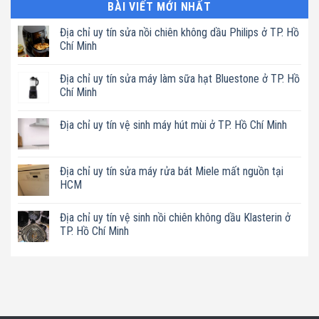
BÀI VIẾT MỚI NHẤT
Địa chỉ uy tín sửa nồi chiên không dầu Philips ở TP. Hồ
Chí Minh
Không
có
Địa chỉ uy tín sửa máy làm sữa hạt Bluestone ở TP. Hồ
bình
luận
Chí Minh
ở
Địa
Không
chỉ
có
Địa chỉ uy tín vệ sinh máy hút mùi ở TP. Hồ Chí Minh
uy
bình
tín
luận
Không
sửa
ở
có
nồi
Địa
bình
chiên
chỉ
luận
Địa chỉ uy tín sửa máy rửa bát Miele mất nguồn tại
không
uy
ở
dầu
tín
HCM
Địa
Philips
sửa
chỉ
ở
máy
Không
uy
TP.
làm
có
tín
Địa chỉ uy tín vệ sinh nồi chiên không dầu Klasterin ở
Hồ
sữa
bình
vệ
Chí
hạt
luận
TP. Hồ Chí Minh
sinh
Minh
Bluestone
ở
máy
ở
Địa
Không
hút
TP.
chỉ
có
mùi
Hồ
uy
bình
ở
Chí
tín
luận
TP.
Minh
sửa
ở
Hồ
máy
Địa
Chí
rửa
chỉ
Minh
bát
uy