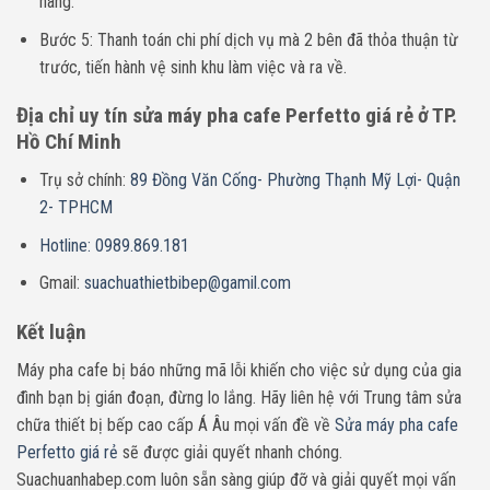
hàng.
Bước 5: Thanh toán chi phí dịch vụ mà 2 bên đã thỏa thuận từ
trước, tiến hành vệ sinh khu làm việc và ra về.
Địa chỉ uy tín sửa máy pha cafe Perfetto giá rẻ ở TP.
Hồ Chí Minh
Trụ sở chính:
89 Đồng Văn Cống- Phường Thạnh Mỹ Lợi- Quận
2- TPHCM
Hotline: 0989.869.181
Gmail:
suachuathietbibep@gamil.com
Kết luận
Máy pha cafe bị báo những mã lỗi khiến cho việc sử dụng của gia
đình bạn bị gián đoạn, đừng lo lắng. Hãy liên hệ với Trung tâm sửa
chữa thiết bị bếp cao cấp Á Âu mọi vấn đề về
Sửa máy pha cafe
Perfetto giá rẻ
sẽ được giải quyết nhanh chóng.
Suachuanhabep.com luôn sẵn sàng giúp đỡ và giải quyết mọi vấn