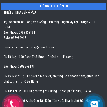
THÔNG TIN LIÊN HỆ
THIẾT BỊ NHÀ BẾP Á -ÂU
Trụ sở chính: 89 Đồng Văn Cống – Phường Thạnh Mỹ Lợi – Quận 2 – TP.
HCM
Điện thoại: 0989869181
Zalo: 0989869181
Gmail:
suachuathietbibep@gmail.com
CN Hà Nội : 100 Bạch Thái Bưởi – Phúc La – Hà Đông
Điện thoại 0989869181
CN Đà Nẵng: Số 112 đường Me Suốt, phường Hoà Khánh Nam, quận Liên
Chiểu, thành phố Đà Nẵng
CN Gia Lai: 496 Đ. Hùng VươngPhù Đổng, Thành phố Pleiku, Gia Lai
CN Biên Hòa: Tổ 8, phường Tân Biên, Tân Hoà, Thành phố Biên Hòa, Đồng
Nai