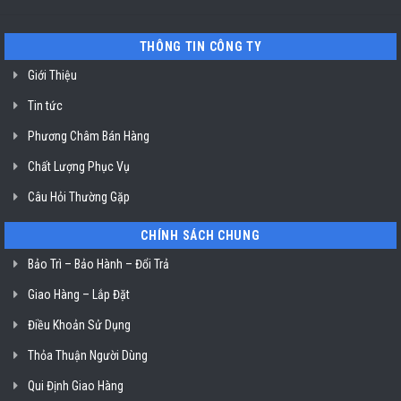
Miele
tín
mất
vệ
nguồn
sinh
tại
nồi
THÔNG TIN CÔNG TY
HCM
chiên
không
dầu
Giới Thiệu
Klasterin
ở
Tin tức
TP.
Hồ
Chí
Phương Châm Bán Hàng
Minh
Chất Lượng Phục Vụ
Câu Hỏi Thường Gặp
CHÍNH SÁCH CHUNG
Bảo Trì – Bảo Hành – Đổi Trả
Giao Hàng – Lắp Đặt
Điều Khoản Sử Dụng
Thỏa Thuận Người Dùng
Qui Định Giao Hàng