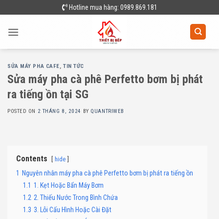
Skip
Hotline mua hàng: 0989.869.181
to
content
SỬA MÁY PHA CAFE
,
TIN TỨC
Sửa máy pha cà phê Perfetto bơm bị phát
ra tiếng ồn tại SG
POSTED ON
2 THÁNG 8, 2024
BY
QUANTRIWEB
Contents
hide
1
Nguyên nhân máy pha cà phê Perfetto bơm bị phát ra tiếng ồn
1.1
1. Kẹt Hoặc Bẩn Máy Bơm
1.2
2. Thiếu Nước Trong Bình Chứa
1.3
3. Lỗi Cấu Hình Hoặc Cài Đặt