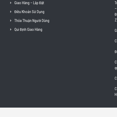
Giao Hàng – Lắp Đặt
T
–
Điều Khoản Sử Dụng
Đ
Z
Thỏa Thuận Người Dùng
Qui Định Giao Hàng
G
C
Đ
C
q
C
C
H