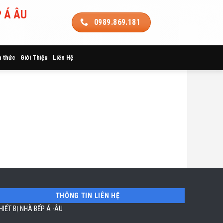
 Á ÂU
0989.869.181
n thức
Giới Thiệu
Liên Hệ
THÔNG TIN LIÊN HỆ
HIẾT BỊ NHÀ BẾP Á -ÂU