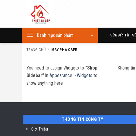
Skip
to
content
Danh mục sản phẩm
Sửa Bếp Từ
Sử
TRANG CHỦ
/
MÁY PHA CAFE
You need to assign Widgets to
"Shop
Không tìm
Sidebar"
in
Appearance > Widgets
to
show anything here
THÔNG TIN CÔNG TY
Giới Thiệu