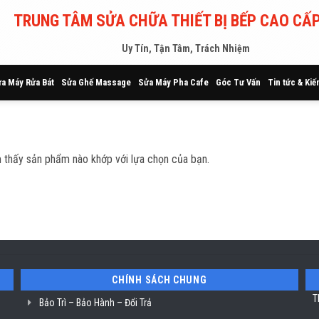
TRUNG TÂM SỬA CHỮA THIẾT BỊ BẾP CAO CẤP
Uy Tín, Tận Tâm, Trách Nhiệm
a Máy Rửa Bát
Sửa Ghế Massage
Sửa Máy Pha Cafe
Góc Tư Vấn
Tin tức & Kiế
 thấy sản phẩm nào khớp với lựa chọn của bạn.
CHÍNH SÁCH CHUNG
T
Bảo Trì – Bảo Hành – Đổi Trả