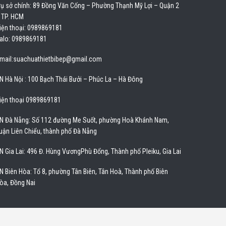
rụ sở chính: 89 Đồng Văn Cống – Phường Thạnh Mỹ Lợi – Quận 2
 TP. HCM
iện thoại: 0989869181
alo: 0989869181
mail:
suachuathietbibep@gmail.com
N Hà Nội : 100 Bạch Thái Bưởi – Phúc La – Hà Đông
iện thoại 0989869181
N Đà Nẵng: Số 112 đường Me Suốt, phường Hoà Khánh Nam,
uận Liên Chiểu, thành phố Đà Nẵng
N Gia Lai: 496 Đ. Hùng VươngPhù Đổng, Thành phố Pleiku, Gia Lai
N Biên Hòa: Tổ 8, phường Tân Biên, Tân Hoà, Thành phố Biên
òa, Đồng Nai