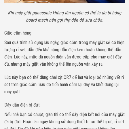
Khi máy giặt panasonic không lên nguồn có thể là do bị hỏng
board mạch nên gọi thợ đến để sửa chữa.
Giắc cắm hỏng
Sau quá trình sử dụng lâu ngày, giắc cắm trong máy giặt sẽ có hiện
tượng rỉ sét, dẫn đến khả năng dẫn điện kém hoặc không thể dẫn
điện. Lúc này, mặc dù nguồn điện vẫn được cấp cho máy giặt đầy
đủ, nhưng máy giặt vẫn không thể lên nguồn vẫn xảy ra.
Lúc này bạn có thể dùng chai xịt CR7 để lâu và loại bỏ những vết rỉ
sét trên giắc cắm. Sau đó tiến hành cắm lại dây và khởi động lại
máy giặt.
Dây dẫn điện bị đứt
Nếu nhà bạn có chuột, gián thì có thể dây điện kết nối của máy giặt
đã bị đứt. Hoặc lâu ngày không sử dụng thiết bị có thể bị cũ, rỉ sét
và đứt. Do đó khi gặp hiện tượng máy giặt samsung không lên