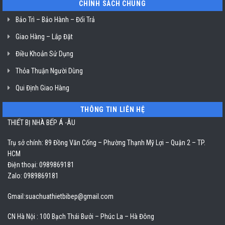
CHÍNH SÁCH CHUNG
Bảo Trì – Bảo Hành – Đổi Trả
Giao Hàng – Lắp Đặt
Điều Khoản Sử Dụng
Thỏa Thuận Người Dùng
Qui Định Giao Hàng
THÔNG TIN LIÊN HỆ
THIẾT BỊ NHÀ BẾP Á -ÂU
Trụ sở chính: 89 Đồng Văn Cống – Phường Thạnh Mỹ Lợi – Quận 2 – TP.
HCM
Điện thoại: 0989869181
Zalo: 0989869181
Gmail:
suachuathietbibep@gmail.com
CN Hà Nội : 100 Bạch Thái Bưởi – Phúc La – Hà Đông