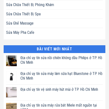
Sửa Chữa Thiết Bị Phòng Khám
Sửa Chữa Thiết Bị Spa
Sửa Ghế Massage
Sửa Máy Pha Cafe
BÀI VIẾT MỚI NHẤT
Địa chỉ uy tín sửa nồi chiên không dầu Philips ở TP. Hồ
Chí Minh
Không
có
Địa chỉ uy tín sửa máy làm sữa hạt Bluestone ở TP. Hồ
bình
luận
Chí Minh
ở
Địa
Không
chỉ
có
Địa chỉ uy tín vệ sinh máy hút mùi ở TP. Hồ Chí Minh
uy
bình
tín
luận
Không
sửa
ở
có
nồi
Địa
bình
chiên
chỉ
luận
Địa chỉ uy tín sửa máy rửa bát Miele mất nguồn tại
không
uy
ở
dầu
tín