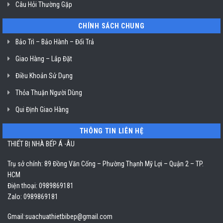
Câu Hỏi Thường Gặp
CHÍNH SÁCH CHUNG
Bảo Trì – Bảo Hành – Đổi Trả
Giao Hàng – Lắp Đặt
Điều Khoản Sử Dụng
Thỏa Thuận Người Dùng
Qui Định Giao Hàng
THÔNG TIN LIÊN HỆ
THIẾT BỊ NHÀ BẾP Á -ÂU
Trụ sở chính: 89 Đồng Văn Cống – Phường Thạnh Mỹ Lợi – Quận 2 – TP.
HCM
Điện thoại: 0989869181
Zalo: 0989869181
Gmail:
suachuathietbibep@gmail.com