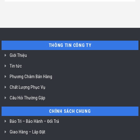
TP.
chỉ
có
mùi
Hồ
uy
bình
ở
Chí
tín
luận
TP.
Minh
sửa
ở
Hồ
máy
Địa
Chí
rửa
chỉ
Minh
bát
uy
Miele
tín
mất
vệ
nguồn
sinh
tại
nồi
THÔNG TIN CÔNG TY
HCM
chiên
không
dầu
Giới Thiệu
Klasterin
ở
Tin tức
TP.
Hồ
Chí
Phương Châm Bán Hàng
Minh
Chất Lượng Phục Vụ
Câu Hỏi Thường Gặp
CHÍNH SÁCH CHUNG
Bảo Trì – Bảo Hành – Đổi Trả
Giao Hàng – Lắp Đặt