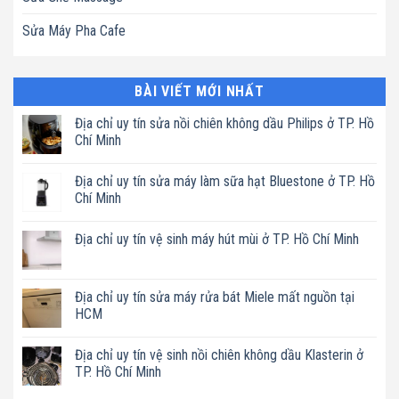
Sửa Máy Pha Cafe
BÀI VIẾT MỚI NHẤT
Địa chỉ uy tín sửa nồi chiên không dầu Philips ở TP. Hồ
Chí Minh
Không
có
Địa chỉ uy tín sửa máy làm sữa hạt Bluestone ở TP. Hồ
bình
luận
Chí Minh
ở
Địa
Không
chỉ
có
Địa chỉ uy tín vệ sinh máy hút mùi ở TP. Hồ Chí Minh
uy
bình
tín
luận
Không
sửa
ở
có
nồi
Địa
bình
chiên
chỉ
luận
Địa chỉ uy tín sửa máy rửa bát Miele mất nguồn tại
không
uy
ở
dầu
tín
HCM
Địa
Philips
sửa
chỉ
ở
máy
Không
uy
TP.
làm
có
tín
Địa chỉ uy tín vệ sinh nồi chiên không dầu Klasterin ở
Hồ
sữa
bình
vệ
Chí
hạt
luận
TP. Hồ Chí Minh
sinh
Minh
Bluestone
ở
máy
ở
Địa
Không
hút