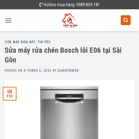
Skip
Hotline mua hàng: 0989.869.181
to
content
SỬA MÁY RỬA BÁT
,
TIN TỨC
Sửa máy rửa chén Bosch lỗi E06 tại Sài
Gòn
POSTED ON
8 THÁNG 5, 2026
BY
QUANTRIWEB
08
Th5