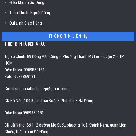
Điều Khoản Sử Dụng
Thỏa Thuận Người Dùng
Qui Định Giao Hàng
THÔNG TIN LIÊN HỆ
THIẾT BỊ NHÀ BẾP Á -ÂU
Trụ sở chính: 89 Đồng Văn Cống – Phường Thạnh Mỹ Lợi – Quận 2 – TP.
HCM
Điện thoại: 0989869181
Zalo: 0989869181
Gmail:
suachuathietbibep@gmail.com
CN Hà Nội : 100 Bạch Thái Bưởi – Phúc La – Hà Đông
Điện thoại 0989869181
CN Đà Nẵng: Số 112 đường Me Suốt, phường Hoà Khánh Nam, quận Liên
Chiểu, thành phố Đà Nẵng