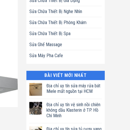
Sửa Chữa Thiết Bị Gia Dụng
Sửa Chữa Thiết Bị Nghe Nhìn
Sửa Chữa Thiết Bị Phòng Khám
Sửa Chữa Thiết Bị Spa
Sửa Ghế Massage
Sửa Máy Pha Cafe
BÀI VIẾT MỚI NHẤT
Địa chỉ uy tín sửa máy rửa bát
Miele mất nguồn tại HCM
Không
có
Địa chỉ uy tín vệ sinh nồi chiên
bình
luận
không dầu Klasterin ở TP. Hồ
ở
Chí Minh
Địa
chỉ
Không
uy
có
tín
Địa chỉ uy tín sửa tủ rượu vang
bình