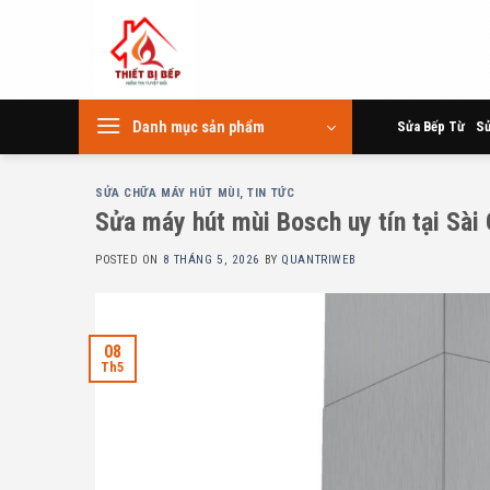
Skip
to
content
Danh mục sản phẩm
Sửa Bếp Từ
Sử
SỬA CHỮA MÁY HÚT MÙI
,
TIN TỨC
Sửa máy hút mùi Bosch uy tín tại Sài
POSTED ON
8 THÁNG 5, 2026
BY
QUANTRIWEB
08
Th5