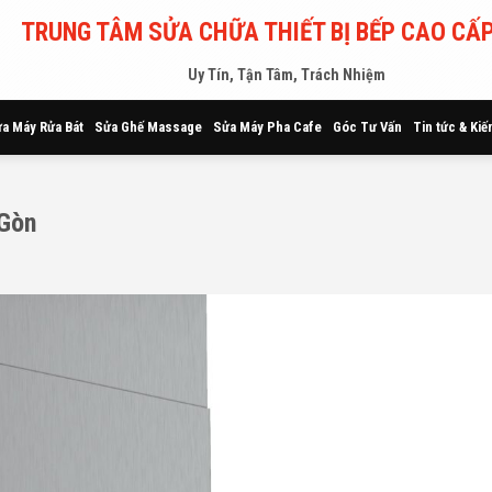
TRUNG TÂM SỬA CHỮA THIẾT BỊ BẾP CAO CẤP
Uy Tín, Tận Tâm, Trách Nhiệm
a Máy Rửa Bát
Sửa Ghế Massage
Sửa Máy Pha Cafe
Góc Tư Vấn
Tin tức & Kiế
 Gòn