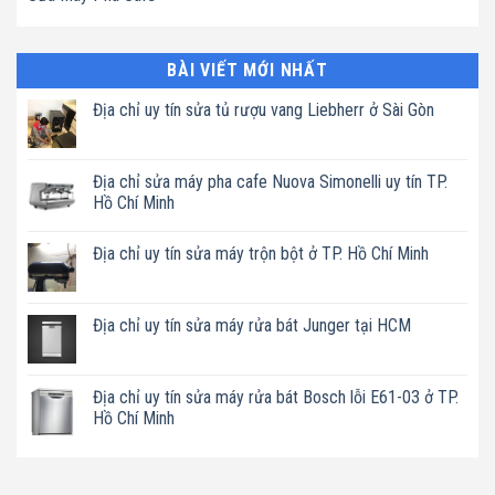
BÀI VIẾT MỚI NHẤT
Địa chỉ uy tín sửa tủ rượu vang Liebherr ở Sài Gòn
Không
có
bình
luận
Địa chỉ sửa máy pha cafe Nuova Simonelli uy tín TP.
ở
Hồ Chí Minh
Địa
chỉ
Không
uy
có
tín
Địa chỉ uy tín sửa máy trộn bột ở TP. Hồ Chí Minh
bình
sửa
luận
tủ
Không
ở
rượu
có
Địa
vang
bình
chỉ
Liebherr
luận
Địa chỉ uy tín sửa máy rửa bát Junger tại HCM
sửa
ở
ở
máy
Sài
Địa
Không
pha
Gòn
chỉ
có
cafe
uy
bình
Nuova
tín
luận
Địa chỉ uy tín sửa máy rửa bát Bosch lỗi E61-03 ở TP.
Simonelli
sửa
ở
uy
Hồ Chí Minh
máy
Địa
tín
trộn
chỉ
TP.
Không
bột
uy
Hồ
có
ở
tín
Chí
bình
TP.
sửa
Minh
luận
Hồ
máy