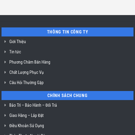
ở
Chí
rửa
Địa
Minh
bát
chỉ
Junger
uy
tại
tín
HCM
sửa
máy
rửa
THÔNG TIN CÔNG TY
bát
Bosch
lỗi
Giới Thiệu
E61-
03
Tin tức
ở
TP.
Hồ
Phương Châm Bán Hàng
Chí
Minh
Chất Lượng Phục Vụ
Câu Hỏi Thường Gặp
CHÍNH SÁCH CHUNG
Bảo Trì – Bảo Hành – Đổi Trả
Giao Hàng – Lắp Đặt
Điều Khoản Sử Dụng