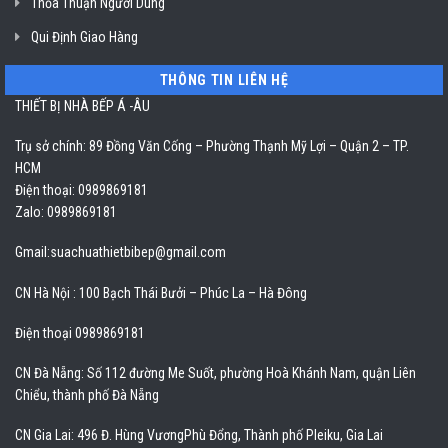
Thỏa Thuận Người Dùng
Qui Định Giao Hàng
THÔNG TIN LIÊN HỆ
THIẾT BỊ NHÀ BẾP Á -ÂU
Trụ sở chính: 89 Đồng Văn Cống – Phường Thạnh Mỹ Lợi – Quận 2 – TP.
HCM
Điện thoại: 0989869181
Zalo: 0989869181
Gmail:
suachuathietbibep@gmail.com
CN Hà Nội : 100 Bạch Thái Bưởi – Phúc La – Hà Đông
Điện thoại 0989869181
CN Đà Nẵng: Số 112 đường Me Suốt, phường Hoà Khánh Nam, quận Liên
Chiểu, thành phố Đà Nẵng
CN Gia Lai: 496 Đ. Hùng VươngPhù Đổng, Thành phố Pleiku, Gia Lai