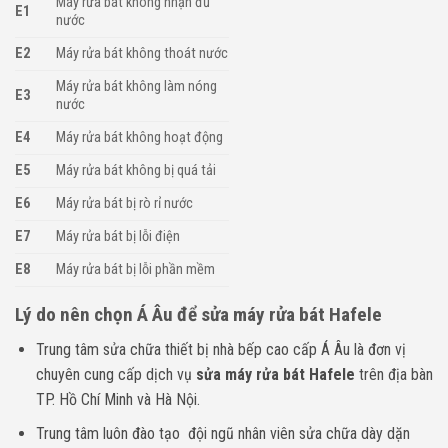
Máy rửa bát không nhận đủ
E1
nước
E2
Máy rửa bát không thoát nước
Máy rửa bát không làm nóng
E3
nước
E4
Máy rửa bát không hoạt động
E5
Máy rửa bát không bị quá tải
E6
Máy rửa bát bị rò rỉ nước
E7
Máy rửa bát bị lỗi điện
E8
Máy rửa bát bị lỗi phần mềm
Lý do nên chọn Á Âu để sửa máy rửa bát Hafele
Trung tâm sửa chữa thiết bị nhà bếp cao cấp Á Âu là đơn vị
chuyên cung cấp dịch vụ
sửa máy rửa bát Hafele
trên địa bàn
TP. Hồ Chí Minh và Hà Nội.
Trung tâm luôn đào tạo đội ngũ nhân viên sửa chữa dày dặn