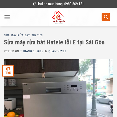
Skip
Hotline mua hàng: 0989.869.181
to
content
SỬA MÁY RỬA BÁT
,
TIN TỨC
Sửa máy rửa bát Hafele lỗi E tại Sài Gòn
POSTED ON
7 THÁNG 5, 2026
BY
QUANTRIWEB
07
Th5