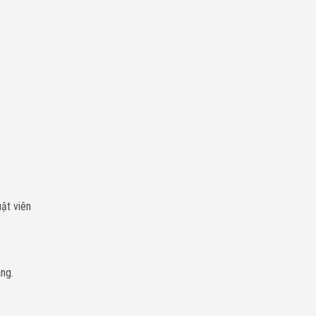
ật viên
ng.