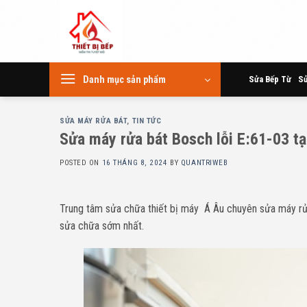
Skip
to
content
Danh mục sản phẩm
Sửa Bếp Từ
Sử
SỬA MÁY RỬA BÁT
,
TIN TỨC
Sửa máy rửa bát Bosch lỗi E:61-03 tạ
POSTED ON
16 THÁNG 8, 2024
BY
QUANTRIWEB
Trung tâm sửa chữa thiết bị máy Á Âu chuyên sửa máy rử
sửa chữa sớm nhất.