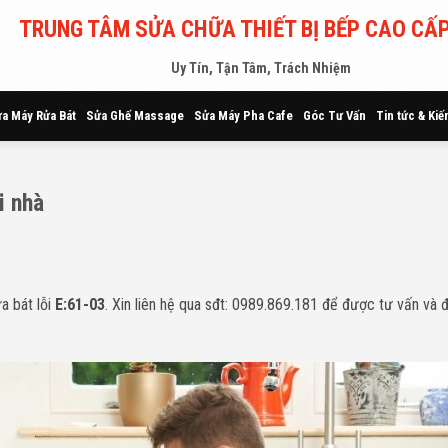
TRUNG TÂM SỬA CHỮA THIẾT BỊ BẾP CAO CẤP
Uy Tín, Tận Tâm, Trách Nhiệm
a Máy Rửa Bát
Sửa Ghế Massage
Sửa Máy Pha Cafe
Góc Tư Vấn
Tin tức & Kiế
i nhà
a bát lỗi
E:61-03
. Xin liên hệ qua sđt: 0989.869.181 để được tư vấn và đ