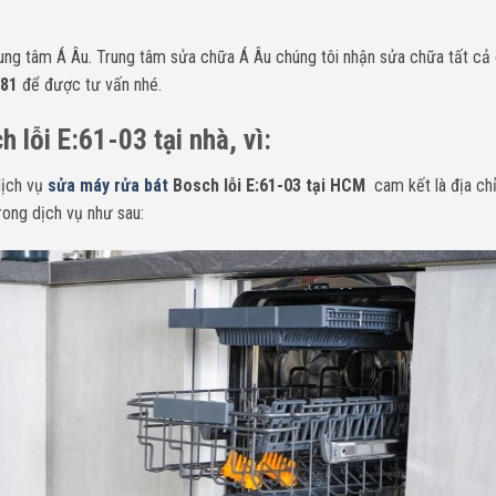
rung tâm Á Âu.
Trung tâm sửa chữa Á Âu chúng tôi nhận sửa chữa tất cả
181
để được tư vấn nhé.
h lỗi
E:61-03
tại nhà, vì:
ịch vụ
sửa máy rửa bát
Bosch lỗi
E:61-03
tại HCM
cam kết là địa ch
rong dịch vụ như sau: