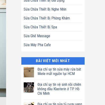
Sửa Chữa Thiết Bị Gia Dụng
Sửa Chữa Thiết Bị Nghe Nhìn
Sửa Chữa Thiết Bị Phòng Khám
Sửa Chữa Thiết Bị Spa
Sửa Ghế Massage
Sửa Máy Pha Cafe
BÀI VIẾT MỚI NHẤT
Địa chỉ uy tín sửa máy rửa bát
Miele mất nguồn tại HCM
Không
có
Địa chỉ uy tín vệ sinh nồi chiên
bình
luận
không dầu Klasterin ở TP. Hồ
ở
Chí Minh
Địa
chỉ
Không
uy
có
tín
Địa chỉ uy tín sửa tủ rượu vang
bình