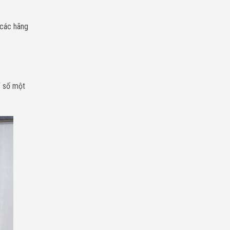
 các hãng
ỉ số một