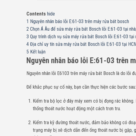
Contents
hide
1
Nguyên nhân báo lỗi E:61-03 trên máy rửa bát bosch
2
Chọn Á Âu để sửa máy rửa bát Bosch lỗi E:61-03 tại nhà,
3
Quy trình dịch vụ sửa máy rửa bát Bosch lỗi E:61-03 tại
4
Địa chỉ uy tín sửa máy rửa bát Bosch lỗi E:61-03 tại HC
5
Kết luận
Nguyên nhân báo lỗi
E:61-03
trên m
Nguyên nhân lỗi E6103 trên máy rửa bát Bosch là do lỗi đ
Để khắc phục sự cố này, bạn cần thực hiện các bước sau:
Kiểm tra bộ lọc ở đáy máy xem có bị đọng rác không. 
thống thoát nước hoạt động một cách trơn tru.
Kiểm tra kỹ đường thoát nước, đảm bảo không có đoạn 
trạng máy bị xê dịch dẫn đến ống thoát nước bị gập,