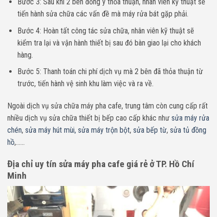
Bước 3: Sau khi 2 bên đồng ý thỏa thuận, nhân viên kỹ thuật sẽ
tiến hành sửa chữa các vấn đề mà máy rửa bát gặp phải.
Bước 4: Hoàn tất công tác sửa chữa, nhân viên kỹ thuật sẽ
kiểm tra lại và vận hành thiết bị sau đó bàn giao lại cho khách
hàng.
Bước 5: Thanh toán chi phí dịch vụ mà 2 bên đã thỏa thuận từ
trước, tiến hành vệ sinh khu làm việc và ra về.
Ngoài dịch vụ sửa chữa máy pha cafe, trung tâm còn cung cấp rất
nhiều dịch vụ sửa chữa thiết bị bếp cao cấp khác như
sửa máy rửa
chén
,
sửa máy hút mùi,
sửa máy trộn bột
,
sửa bếp từ
,
sửa tủ đồng
hồ
,……
Địa chỉ uy tín sửa máy pha cafe giá rẻ ở TP. Hồ Chí
Minh