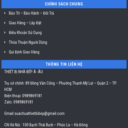
CHÍNH SÁCH CHUNG
Bảo Trì – Bảo Hành – Đổi Trả
Giao Hàng – Lắp Đặt
Điều Khoản Sử Dụng
Thỏa Thuận Người Dùng
Qui Định Giao Hàng
THÔNG TIN LIÊN HỆ
THIẾT BỊ NHÀ BẾP Á -ÂU
Trụ sở chính: 89 Đồng Văn Cống – Phường Thạnh Mỹ Lợi – Quận 2 – TP.
HCM
Điện thoại: 0989869181
Zalo: 0989869181
Gmail:
suachuathietbibep@gmail.com
CN Hà Nội : 100 Bạch Thái Bưởi – Phúc La – Hà Đông