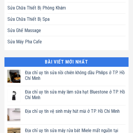
Sửa Chữa Thiết Bị Phòng Khám
Sửa Chữa Thiết Bị Spa
Sửa Ghế Massage
Sửa Máy Pha Cafe
BÀI VIẾT MỚI NHẤT
Địa chỉ uy tín sửa nồi chiên không dầu Philips ở TP. Hồ
Chí Minh
Không
có
Địa chỉ uy tín sửa máy làm sữa hạt Bluestone ở TP. Hồ
bình
luận
Chí Minh
ở
Địa
Không
chỉ
có
Địa chỉ uy tín vệ sinh máy hút mùi ở TP. Hồ Chí Minh
uy
bình
tín
luận
Không
sửa
ở
có
nồi
Địa
bình
chiên
chỉ
luận
Địa chỉ uy tín sửa máy rửa bát Miele mất nguồn tại
không
uy
ở