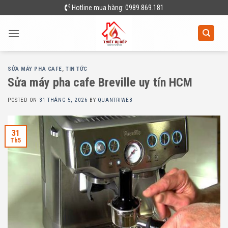
Skip
Hotline mua hàng: 0989.869.181
to
content
SỬA MÁY PHA CAFE
,
TIN TỨC
Sửa máy pha cafe Breville uy tín HCM
POSTED ON
31 THÁNG 5, 2026
BY
QUANTRIWEB
31
Th5