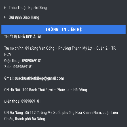
Thỏa Thuận Người Dùng
Qui Định Giao Hàng
THÔNG TIN LIÊN HỆ
THIẾT BỊ NHÀ BẾP Á -ÂU
Trụ sở chính: 89 Đồng Văn Cống – Phường Thạnh Mỹ Lợi – Quận 2 – TP.
HCM
Điện thoại: 0989869181
Zalo: 0989869181
Gmail:
suachuathietbibep@gmail.com
CN Hà Nội : 100 Bạch Thái Bưởi – Phúc La – Hà Đông
Điện thoại 0989869181
CN Đà Nẵng: Số 112 đường Me Suốt, phường Hoà Khánh Nam, quận Liên
Chiểu, thành phố Đà Nẵng