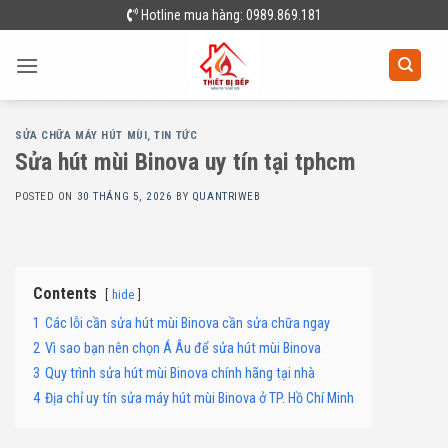
Skip
Hotline mua hàng: 0989.869.181
to
content
SỬA CHỮA MÁY HÚT MÙI
,
TIN TỨC
Sửa hút mùi Binova uy tín tại tphcm
POSTED ON
30 THÁNG 5, 2026
BY
QUANTRIWEB
Contents
hide
1
Các lỗi cần sửa hút mùi Binova cần sửa chữa ngay
2
Vì sao bạn nên chọn Á Âu để sửa hút mùi Binova
3
Quy trình sửa hút mùi Binova chính hãng tại nhà
4
Địa chỉ uy tín sửa máy hút mùi Binova ở TP. Hồ Chí Minh