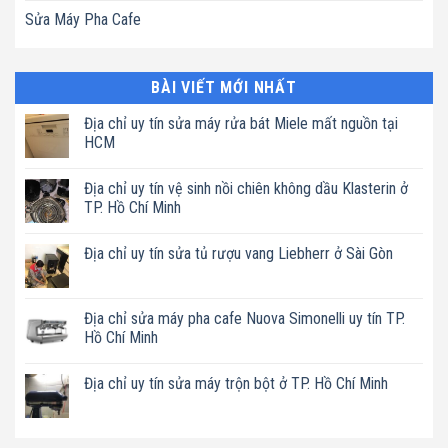
Sửa Máy Pha Cafe
BÀI VIẾT MỚI NHẤT
Địa chỉ uy tín sửa máy rửa bát Miele mất nguồn tại
HCM
Không
có
Địa chỉ uy tín vệ sinh nồi chiên không dầu Klasterin ở
bình
luận
TP. Hồ Chí Minh
ở
Địa
Không
chỉ
có
Địa chỉ uy tín sửa tủ rượu vang Liebherr ở Sài Gòn
uy
bình
tín
luận
Không
sửa
ở
có
máy
Địa
bình
rửa
chỉ
luận
Địa chỉ sửa máy pha cafe Nuova Simonelli uy tín TP.
bát
uy
ở
Miele
tín
Hồ Chí Minh
Địa
mất
vệ
chỉ
nguồn
sinh
Không
uy
tại
nồi
có
tín
Địa chỉ uy tín sửa máy trộn bột ở TP. Hồ Chí Minh
HCM
chiên
bình
sửa
không
luận
tủ
Không
dầu
ở
rượu
có
Klasterin
Địa
vang
bình
ở
chỉ
Liebherr
luận