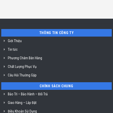
TP.
sửa
ở
ở
Hồ
máy
Sài
Địa
Chí
pha
Gòn
chỉ
Minh
cafe
uy
Nuova
tín
Simonelli
sửa
uy
máy
tín
trộn
TP.
bột
Hồ
ở
THÔNG TIN CÔNG TY
Chí
TP.
Minh
Hồ
Giới Thiệu
Chí
Minh
Tin tức
Phương Châm Bán Hàng
Chất Lượng Phục Vụ
Câu Hỏi Thường Gặp
CHÍNH SÁCH CHUNG
Bảo Trì – Bảo Hành – Đổi Trả
Giao Hàng – Lắp Đặt
Điều Khoản Sử Dụng