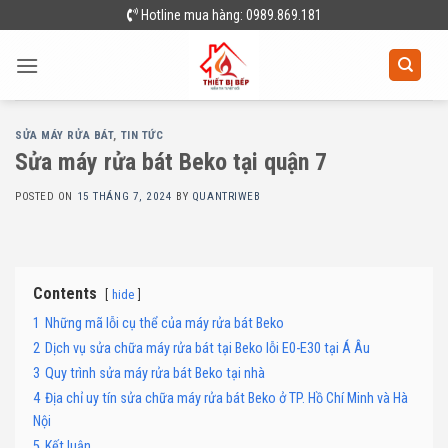
Skip
Hotline mua hàng: 0989.869.181
to
content
SỬA MÁY RỬA BÁT
,
TIN TỨC
Sửa máy rửa bát Beko tại quận 7
POSTED ON
15 THÁNG 7, 2024
BY
QUANTRIWEB
Contents
hide
1
Những mã lỗi cụ thể của máy rửa bát Beko
2
Dịch vụ sửa chữa máy rửa bát tại Beko lỗi E0-E30 tại Á Âu
3
Quy trình sửa máy rửa bát Beko tại nhà
4
Địa chỉ uy tín sửa chữa máy rửa bát Beko ở TP. Hồ Chí Minh và Hà
Nội
5
Kết luận