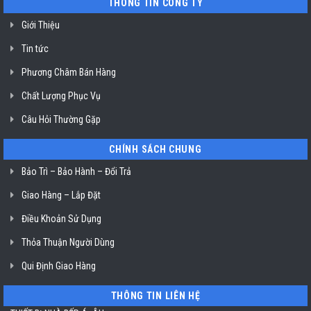
THÔNG TIN CÔNG TY
HCM
chiên
không
dầu
Giới Thiệu
Klasterin
ở
Tin tức
TP.
Hồ
Chí
Phương Châm Bán Hàng
Minh
Chất Lượng Phục Vụ
Câu Hỏi Thường Gặp
CHÍNH SÁCH CHUNG
Bảo Trì – Bảo Hành – Đổi Trả
Giao Hàng – Lắp Đặt
Điều Khoản Sử Dụng
Thỏa Thuận Người Dùng
Qui Định Giao Hàng
THÔNG TIN LIÊN HỆ