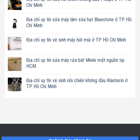
Chí Minh
Không
có
Địa chỉ uy tín sửa máy làm sữa hạt Bluestone ở TP. Hồ
bình
luận
Chí Minh
ở
Địa
Không
chỉ
có
Địa chỉ uy tín vệ sinh máy hút mùi ở TP. Hồ Chí Minh
uy
bình
tín
luận
Không
sửa
ở
có
nồi
Địa
bình
chiên
chỉ
luận
Địa chỉ uy tín sửa máy rửa bát Miele mất nguồn tại
không
uy
ở
dầu
tín
HCM
Địa
Philips
sửa
chỉ
ở
máy
Không
uy
TP.
làm
có
tín
Địa chỉ uy tín vệ sinh nồi chiên không dầu Klasterin ở
Hồ
sữa
bình
vệ
Chí
hạt
luận
TP. Hồ Chí Minh
sinh
Minh
Bluestone
ở
máy
ở
Địa
Không
hút
TP.
chỉ
có
mùi
Hồ
uy
bình
ở
Chí
tín
luận
TP.
Minh
sửa
ở
Hồ
máy
Địa
Chí
rửa
chỉ
Minh
bát
uy
Miele
tín
mất
vệ
nguồn
sinh
tại
nồi