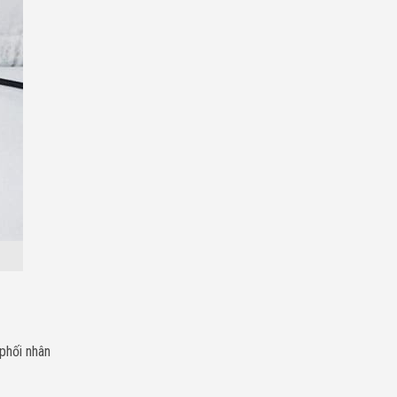
Chí
Minh
phối nhân