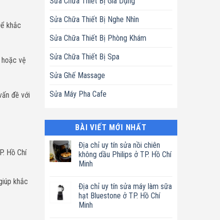
Sửa Chữa Thiết Bị Gia Dụng
Sửa Chữa Thiết Bị Nghe Nhìn
Để khắc
Sửa Chữa Thiết Bị Phòng Khám
Sửa Chữa Thiết Bị Spa
t hoặc vệ
Sửa Ghế Massage
Sửa Máy Pha Cafe
vấn đề với
BÀI VIẾT MỚI NHẤT
Địa chỉ uy tín sửa nồi chiên
P. Hồ Chí
không dầu Philips ở TP. Hồ Chí
Minh
Không
giúp khắc
có
Địa chỉ uy tín sửa máy làm sữa
bình
luận
hạt Bluestone ở TP. Hồ Chí
ở
Minh
Địa
chỉ
Không
uy