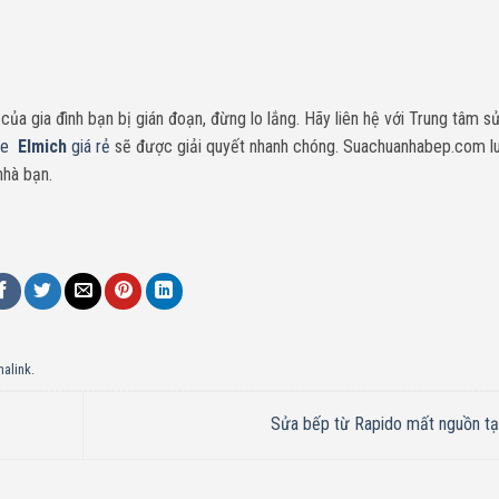
ủa gia đình bạn bị gián đoạn, đừng lo lắng. Hãy liên hệ với Trung tâm s
fe
Elmich
giá rẻ
sẽ được giải quyết nhanh chóng. Suachuanhabep.com l
nhà bạn.
malink
.
Sửa bếp từ Rapido mất nguồn t