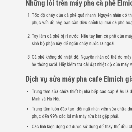
Những lỗi trên máy pha cà phê Elmi
Tốc độ chảy của cà phê quá nhanh: Nguyên nhân có th
phục vấn đề này, bạn cần điều chỉnh lại mài cà phê h
Tay làm cà phê bị rỉ nước: Nếu tay làm cà phê của máy
sinh bộ phận này để ngăn chảy nước ra ngoài.
Cà phê không đủ nhiệt độ: Nguyên nhân có thể do máy
hệ thống sưởi. Hãy kiểm tra cài đặt nhiệt độ của máy
Dịch vụ sửa máy pha cafe
Elmich
gí
Trung tâm sửa chữa thiết bị nhà bếp cao cấp Á Âu là 
Minh và Hà Nội.
Trung tâm luôn đào tạo đội ngũ nhân viên sửa chữa d
phục đến 99% các lỗi mà máy rửa bát gặp phải.
Các linh kiện động cơ được sử dụng để thay thế đều chí