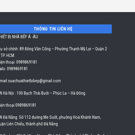
THÔNG TIN LIÊN HỆ
HIẾT BỊ NHÀ BẾP Á -ÂU
rụ sở chính: 89 Đồng Văn Cống – Phường Thạnh Mỹ Lợi – Quận 2
 TP. HCM
iện thoại: 0989869181
alo: 0989869181
mail:
suachuathietbibep@gmail.com
N Hà Nội : 100 Bạch Thái Bưởi – Phúc La – Hà Đông
iện thoại 0989869181
N Đà Nẵng: Số 112 đường Me Suốt, phường Hoà Khánh Nam,
uận Liên Chiểu, thành phố Đà Nẵng