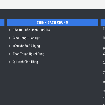
CHÍNH SÁCH CHUNG
T
Bảo Trì – Bảo Hành – Đổi Trả
Giao Hàng – Lắp Đặt
T
–
Điều Khoản Sử Dụng
Đ
Z
Thỏa Thuận Người Dùng
Qui Định Giao Hàng
G
C
Đ
C
q