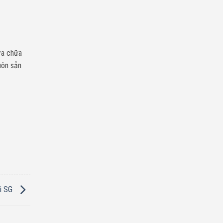
ửa chữa
uôn sẵn
ại SG