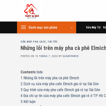
Skip
to
content
Danh mục sản phẩm
Sửa Bếp Từ
Sử
SỬA MÁY PHA CAFE
,
TIN TỨC
Những lỗi trên máy pha cà phê Elmic
POSTED ON
15 THÁNG 7, 2024
BY
QUANTRIWEB
Contents
hide
1
Những lỗi trên máy pha cà phê Elmich
2
Dịch vụ sửa máy pha cafe Elmich gía rẻ tại Sài Gòn
3
Quy trình sửa máy pha cafe Elmich giá rẻ tại Sài Gòn
4
Địa chỉ uy tín sửa máy pha cafe Elmich giá rẻ ở TP. Hồ C
5
Kết luận