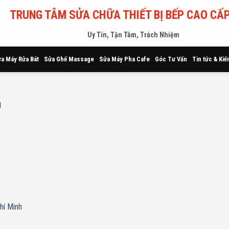
TRUNG TÂM SỬA CHỮA THIẾT BỊ BẾP CAO CẤP
Uy Tín, Tận Tâm, Trách Nhiệm
a Máy Rửa Bát
Sửa Ghế Massage
Sửa Máy Pha Cafe
Góc Tư Vấn
Tin tức & Kiế
h
hí Minh