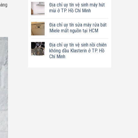
có
tín
Địa chỉ uy tín vệ sinh máy hút
hàng
bình
sửa
luận
mùi ở TP. Hồ Chí Minh
nồi
ở
chiên
Địa
Không
không
chỉ
có
dầu
Địa chỉ uy tín sửa máy rửa bát
uy
bình
Philips
tín
luận
Miele mất nguồn tại HCM
ở
sửa
ở
TP.
máy
Địa
Không
Hồ
làm
chỉ
có
Chí
Địa chỉ uy tín vệ sinh nồi chiên
sữa
uy
bình
Minh
hạt
tín
luận
không dầu Klasterin ở TP. Hồ
Bluestone
vệ
ở
Chí Minh
ở
sinh
Địa
TP.
máy
chỉ
Không
Hồ
hút
uy
có
Chí
mùi
tín
bình
Minh
ở
sửa
luận
TP.
máy
ở
Hồ
rửa
Địa
Chí
bát
chỉ
Minh
Miele
uy
mất
tín
nguồn
vệ
tại
sinh
HCM
nồi
chiên
không
dầu
Klasterin
ở
TP.
Hồ