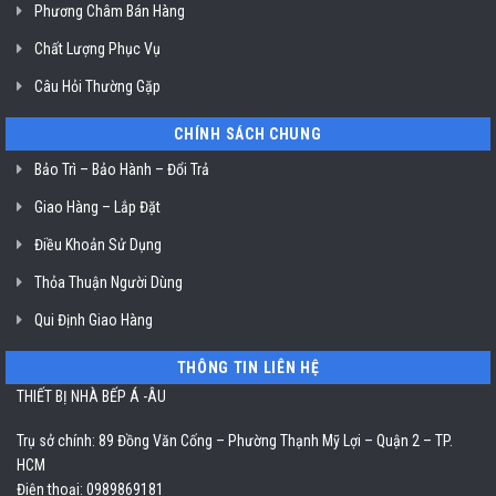
Chí
Phương Châm Bán Hàng
Minh
Chất Lượng Phục Vụ
Câu Hỏi Thường Gặp
CHÍNH SÁCH CHUNG
Bảo Trì – Bảo Hành – Đổi Trả
Giao Hàng – Lắp Đặt
Điều Khoản Sử Dụng
Thỏa Thuận Người Dùng
Qui Định Giao Hàng
THÔNG TIN LIÊN HỆ
THIẾT BỊ NHÀ BẾP Á -ÂU
Trụ sở chính: 89 Đồng Văn Cống – Phường Thạnh Mỹ Lợi – Quận 2 – TP.
HCM
Điện thoại: 0989869181