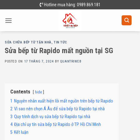
Skip
Hotline mua hàng: 0989.869.181
to
content
SỬA CHỮA BẾP TỪ TẬN NHÀ
,
TIN TỨC
Sửa bếp từ Rapido mất nguồn tại SG
POSTED ON
17 THÁNG 7, 2024
BY
QUANTRIWEB
Contents
hide
1
Nguyên nhân xuất hiện lỗi mất nguồn trên bếp từ Rapido
2
Vì sao nên chọn Á Âu để sửa bếp từ Rapido tại nhà
3
Quy trình dịch vụ sửa bếp từ Rapido tại nhà
4
Địa chỉ uy tín sửa bếp từ Rapido ở TP. Hồ Chí Minh
5
Kết luận