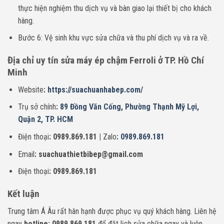
thực hiện nghiệm thu dịch vụ và bàn giao lại thiết bị cho khách
hàng.
Bước 6: Vệ sinh khu vực sửa chữa và thu phí dịch vụ và ra về.
Địa chỉ uy tín sửa máy ép chậm
Ferroli
ở TP. Hồ Chí
Minh
Website
:
https://suachuanhabep.com/
Trụ sở chính
:
89 Đồng Văn Cống, Phường Thạnh Mỹ Lợi,
Quận 2, TP. HCM
Điện thoại
: 0989.869.181 |
Zalo
:
0989.869.181
Email
: suachuathietbibep@gmail.com
Điện thoại
: 0989.869.181
Kết luận
Trung tâm Á Âu rất hân hạnh được phục vụ quý khách hàng. Liên hệ
ngay
hotline: 0989.869.181
để đặt lịch sửa chữa ngay và luôn.