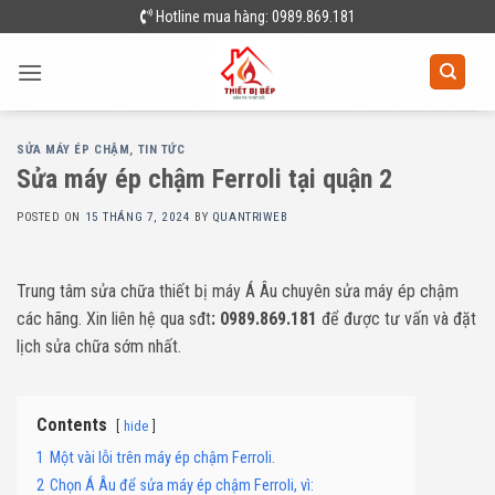
Skip
Hotline mua hàng: 0989.869.181
to
content
SỬA MÁY ÉP CHẬM
,
TIN TỨC
Sửa máy ép chậm Ferroli tại quận 2
POSTED ON
15 THÁNG 7, 2024
BY
QUANTRIWEB
Trung tâm sửa chữa thiết bị máy Á Âu chuyên sửa máy ép chậm
các hãng. Xin liên hệ qua sđt
: 0989.869.181
để được tư vấn và đặt
lịch sửa chữa sớm nhất.
Contents
hide
1
Một vài lỗi trên máy ép chậm Ferroli.
2
Chọn Á Âu để sửa máy ép chậm Ferroli, vì: