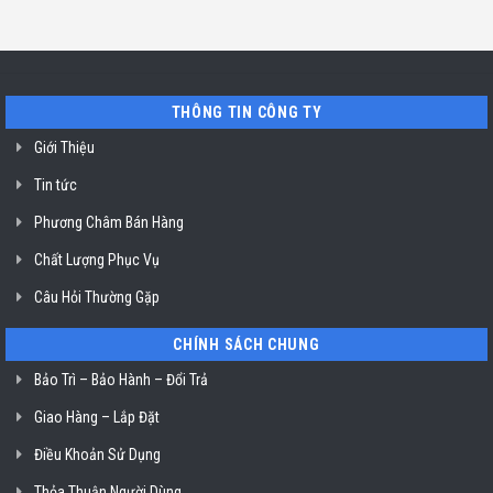
Hồ
máy
Địa
Chí
rửa
chỉ
Minh
bát
uy
Miele
tín
mất
vệ
nguồn
sinh
tại
nồi
THÔNG TIN CÔNG TY
HCM
chiên
không
dầu
Giới Thiệu
Klasterin
ở
Tin tức
TP.
Hồ
Chí
Phương Châm Bán Hàng
Minh
Chất Lượng Phục Vụ
Câu Hỏi Thường Gặp
CHÍNH SÁCH CHUNG
Bảo Trì – Bảo Hành – Đổi Trả
Giao Hàng – Lắp Đặt
Điều Khoản Sử Dụng
Thỏa Thuận Người Dùng