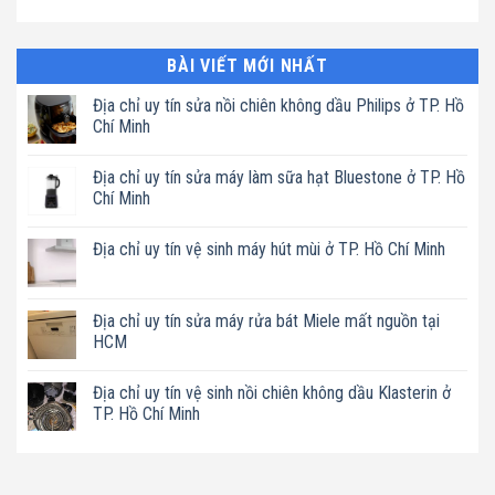
BÀI VIẾT MỚI NHẤT
Địa chỉ uy tín sửa nồi chiên không dầu Philips ở TP. Hồ
Chí Minh
Không
có
Địa chỉ uy tín sửa máy làm sữa hạt Bluestone ở TP. Hồ
bình
luận
Chí Minh
ở
Địa
Không
chỉ
có
Địa chỉ uy tín vệ sinh máy hút mùi ở TP. Hồ Chí Minh
uy
bình
tín
luận
Không
sửa
ở
có
nồi
Địa
bình
chiên
chỉ
luận
Địa chỉ uy tín sửa máy rửa bát Miele mất nguồn tại
không
uy
ở
dầu
tín
HCM
Địa
Philips
sửa
chỉ
ở
máy
Không
uy
TP.
làm
có
tín
Địa chỉ uy tín vệ sinh nồi chiên không dầu Klasterin ở
Hồ
sữa
bình
vệ
Chí
hạt
luận
TP. Hồ Chí Minh
sinh
Minh
Bluestone
ở
máy
ở
Địa
Không
hút
TP.
chỉ
có
mùi
Hồ
uy
bình
ở
Chí
tín
luận
TP.
Minh
sửa
ở