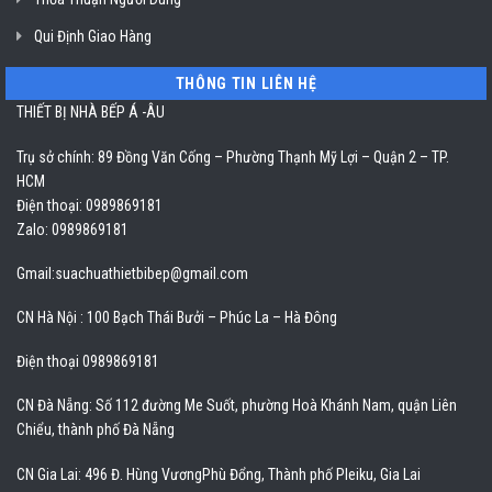
Qui Định Giao Hàng
THÔNG TIN LIÊN HỆ
THIẾT BỊ NHÀ BẾP Á -ÂU
Trụ sở chính: 89 Đồng Văn Cống – Phường Thạnh Mỹ Lợi – Quận 2 – TP.
HCM
Điện thoại: 0989869181
Zalo: 0989869181
Gmail:
suachuathietbibep@gmail.com
CN Hà Nội : 100 Bạch Thái Bưởi – Phúc La – Hà Đông
Điện thoại 0989869181
CN Đà Nẵng: Số 112 đường Me Suốt, phường Hoà Khánh Nam, quận Liên
Chiểu, thành phố Đà Nẵng
CN Gia Lai: 496 Đ. Hùng VươngPhù Đổng, Thành phố Pleiku, Gia Lai