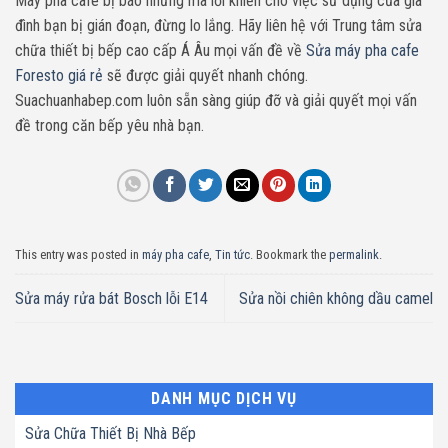
Máy pha cafe bị báo những mã lỗi khiến cho việc sử dụng của gia
đình bạn bị gián đoạn, đừng lo lắng. Hãy liên hệ với Trung tâm sửa
chữa thiết bị bếp cao cấp Á Âu mọi vấn đề về
Sửa máy pha cafe
Foresto giá rẻ
sẽ được giải quyết nhanh chóng.
Suachuanhabep.com luôn sẵn sàng giúp đỡ và giải quyết mọi vấn
đề trong căn bếp yêu nhà bạn.
This entry was posted in
máy pha cafe
,
Tin tức
. Bookmark the
permalink
.
Sửa máy rửa bát Bosch lỗi E14
Sửa nồi chiên không dầu camel
DANH MỤC DỊCH VỤ
Sửa Chữa Thiết Bị Nhà Bếp