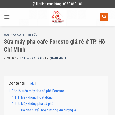
Skip
Hotline mua hàng: 0989.869.181
to
content
MÁY PHA CAFE
,
TIN TỨC
Sửa máy pha cafe Foresto giá rẻ ở TP. Hồ
Chí Minh
POSTED ON
27 THÁNG 5, 2026
BY
QUANTRIWEB
Contents
hide
1
Các lỗi trên máy pha cà phê Foresto
1.1
1. Máy không hoạt động
1.2
2. Máy không pha cà phê
1.3
3. Cà phê bị yếu hoặc không đủ hương vị