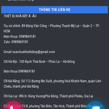
THÔNG TIN LIÊN HỆ
THIẾT BỊ NHÀ BẾP Á -ÂU
Trụ sở chính: 89 Đồng Văn Cống – Phường Thạnh Mỹ Lợi – Quận 2 – TP.
HCM
Điện thoại: 0989869181
Zalo: 0989869181
Gmail:
suachuathietbibep@gmail.com
CN Hà Nội : 100 Bạch Thái Bưởi – Phúc La – Hà Đông
Điện thoại 0989869181
CN Đà Nẵng: Số 112 đường Me Suốt, phường Hoà Khánh Nam, quận Liên
Chiểu, thành phố Đà Nẵng
CN Gia Lai: 496 Đ. Hùng VươngPhù Đổng, Thành phố Pleiku, Gia Lai
CN Biên Hòa: Tổ 8, phường Tân Biên, Tân Hoà, Thành phố Biên Hòa, Đồng