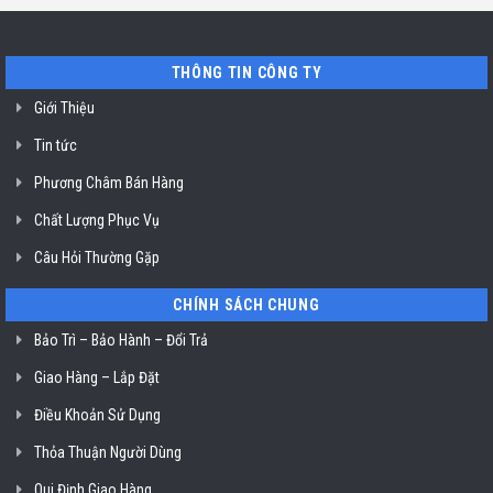
bát
uy
Miele
tín
mất
vệ
nguồn
sinh
tại
nồi
THÔNG TIN CÔNG TY
HCM
chiên
không
dầu
Giới Thiệu
Klasterin
ở
Tin tức
TP.
Hồ
Chí
Phương Châm Bán Hàng
Minh
Chất Lượng Phục Vụ
Câu Hỏi Thường Gặp
CHÍNH SÁCH CHUNG
Bảo Trì – Bảo Hành – Đổi Trả
Giao Hàng – Lắp Đặt
Điều Khoản Sử Dụng
Thỏa Thuận Người Dùng
Qui Định Giao Hàng