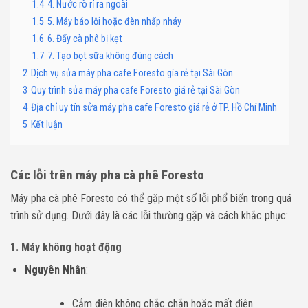
1.4
4. Nước rò rỉ ra ngoài
1.5
5. Máy báo lỗi hoặc đèn nhấp nháy
1.6
6. Đẩy cà phê bị kẹt
1.7
7. Tạo bọt sữa không đúng cách
2
Dịch vụ sửa máy pha cafe Foresto gía rẻ tại Sài Gòn
3
Quy trình sửa máy pha cafe Foresto giá rẻ tại Sài Gòn
4
Địa chỉ uy tín sửa máy pha cafe Foresto giá rẻ ở TP. Hồ Chí Minh
5
Kết luận
Các lỗi trên máy pha cà phê Foresto
Máy pha cà phê Foresto có thể gặp một số lỗi phổ biến trong quá
trình sử dụng. Dưới đây là các lỗi thường gặp và cách khắc phục:
1.
Máy không hoạt động
Nguyên Nhân
:
Cắm điện không chắc chắn hoặc mất điện.