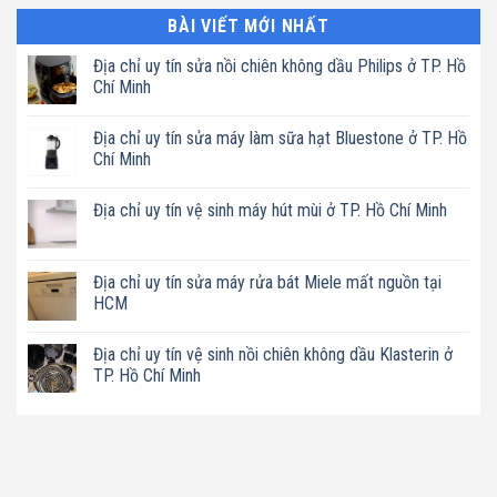
BÀI VIẾT MỚI NHẤT
Địa chỉ uy tín sửa nồi chiên không dầu Philips ở TP. Hồ
Chí Minh
Không
có
Địa chỉ uy tín sửa máy làm sữa hạt Bluestone ở TP. Hồ
bình
luận
Chí Minh
ở
Địa
Không
chỉ
có
Địa chỉ uy tín vệ sinh máy hút mùi ở TP. Hồ Chí Minh
uy
bình
tín
luận
Không
sửa
ở
có
nồi
Địa
bình
chiên
chỉ
luận
Địa chỉ uy tín sửa máy rửa bát Miele mất nguồn tại
không
uy
ở
dầu
tín
HCM
Địa
Philips
sửa
chỉ
ở
máy
Không
uy
TP.
làm
có
tín
Địa chỉ uy tín vệ sinh nồi chiên không dầu Klasterin ở
Hồ
sữa
bình
vệ
Chí
hạt
luận
TP. Hồ Chí Minh
sinh
Minh
Bluestone
ở
máy
ở
Địa
Không
hút
TP.
chỉ
có
mùi
Hồ
uy
bình
ở
Chí
tín
luận
TP.
Minh
sửa
ở
Hồ
máy
Địa
Chí
rửa
chỉ
Minh