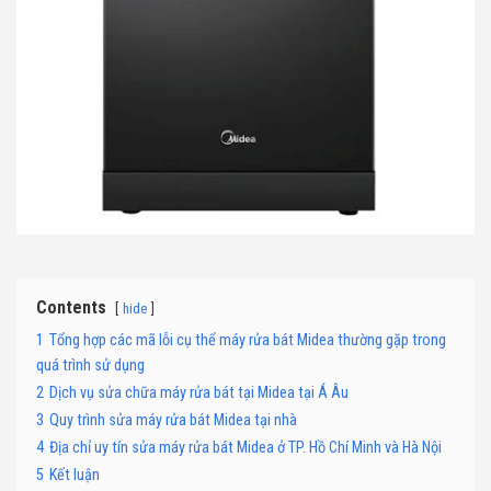
Contents
hide
1
Tổng hợp các mã lỗi cụ thể máy rửa bát Midea thường gặp trong
quá trình sử dụng
2
Dịch vụ sửa chữa máy rửa bát tại Midea tại Á Âu
3
Quy trình sửa máy rửa bát Midea tại nhà
4
Địa chỉ uy tín sửa máy rửa bát Midea ở TP. Hồ Chí Minh và Hà Nội
5
Kết luận