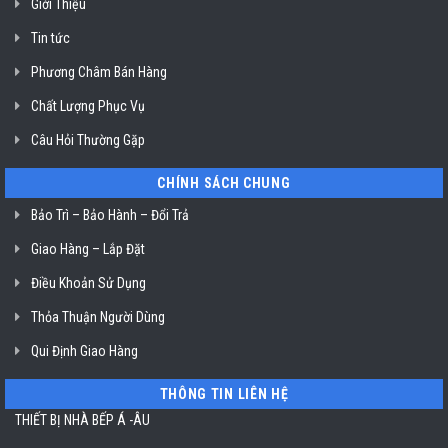
Giới Thiệu
Klasterin
ở
Tin tức
TP.
Hồ
Chí
Phương Châm Bán Hàng
Minh
Chất Lượng Phục Vụ
Câu Hỏi Thường Gặp
CHÍNH SÁCH CHUNG
Bảo Trì – Bảo Hành – Đổi Trả
Giao Hàng – Lắp Đặt
Điều Khoản Sử Dụng
Thỏa Thuận Người Dùng
Qui Định Giao Hàng
THÔNG TIN LIÊN HỆ
THIẾT BỊ NHÀ BẾP Á -ÂU