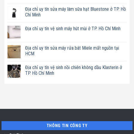
Không
có
Địa chỉ uy tín sửa máy làm sữa hạt Bluestone ở TP. Hồ
bình
luận
Chí Minh
ở
Địa
Không
chỉ
có
Địa chỉ uy tín vệ sinh máy hút mùi ở TP. Hồ Chí Minh
uy
bình
tín
luận
Không
sửa
ở
có
nồi
Địa
bình
chiên
chỉ
luận
Địa chỉ uy tín sửa máy rửa bát Miele mất nguồn tại
không
uy
ở
dầu
tín
HCM
Địa
Philips
sửa
chỉ
ở
máy
Không
uy
TP.
làm
có
tín
Địa chỉ uy tín vệ sinh nồi chiên không dầu Klasterin ở
Hồ
sữa
bình
vệ
Chí
hạt
luận
TP. Hồ Chí Minh
sinh
Minh
Bluestone
ở
máy
ở
Địa
Không
hút
TP.
chỉ
có
mùi
Hồ
uy
bình
ở
Chí
tín
luận
TP.
Minh
sửa
ở
Hồ
máy
Địa
Chí
rửa
chỉ
Minh
bát
uy
Miele
tín
mất
vệ
nguồn
sinh
tại
nồi
THÔNG TIN CÔNG TY
HCM
chiên
không
dầu