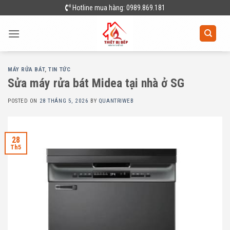
Skip
Hotline mua hàng: 0989.869.181
to
content
MÁY RỬA BÁT
,
TIN TỨC
Sửa máy rửa bát Midea tại nhà ở SG
POSTED ON
28 THÁNG 5, 2026
BY
QUANTRIWEB
28
Th5