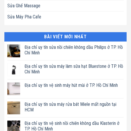
Sửa Ghế Massage
Sửa Máy Pha Cafe
BÀI VIẾT MỚI NHẤT
Địa chỉ uy tín sửa nồi chiên không dầu Philips ở TP. Hồ
Chí Minh
Không
có
Địa chỉ uy tín sửa máy làm sữa hạt Bluestone ở TP. Hồ
bình
luận
Chí Minh
ở
Địa
Không
chỉ
có
Địa chỉ uy tín vệ sinh máy hút mùi ở TP. Hồ Chí Minh
uy
bình
tín
luận
Không
sửa
ở
có
nồi
Địa
bình
chiên
chỉ
luận
Địa chỉ uy tín sửa máy rửa bát Miele mất nguồn tại
không
uy
ở
dầu
tín
HCM
Địa
Philips
sửa
chỉ
ở
máy
Không
uy
TP.
làm
có
tín
Địa chỉ uy tín vệ sinh nồi chiên không dầu Klasterin ở
Hồ
sữa
bình
vệ
Chí
hạt
luận
TP. Hồ Chí Minh
sinh
Minh
Bluestone
ở