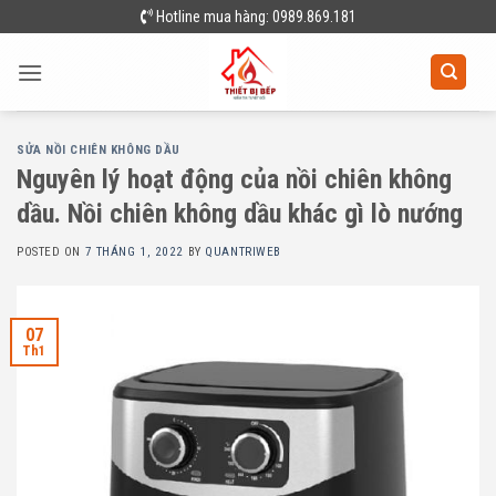
Skip
Hotline mua hàng: 0989.869.181
to
content
SỬA NỒI CHIÊN KHÔNG DẦU
Nguyên lý hoạt động của nồi chiên không
dầu. Nồi chiên không dầu khác gì lò nướng
POSTED ON
7 THÁNG 1, 2022
BY
QUANTRIWEB
07
Th1