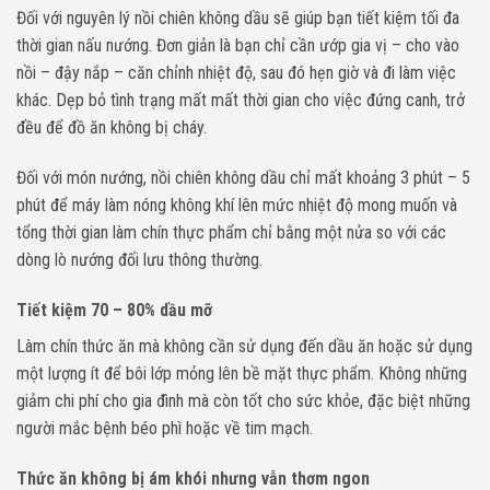
Đối với nguyên lý nồi chiên không dầu sẽ giúp bạn tiết kiệm tối đa
thời gian nấu nướng. Đơn giản là bạn chỉ cần ướp gia vị – cho vào
nồi – đậy nắp – căn chỉnh nhiệt độ, sau đó hẹn giờ và đi làm việc
khác. Dẹp bỏ tình trạng mất mất thời gian cho việc đứng canh, trở
đều để đồ ăn không bị cháy.
Đối với món nướng, nồi chiên không dầu chỉ mất khoảng 3 phút – 5
phút để máy làm nóng không khí lên mức nhiệt độ mong muốn và
tổng thời gian làm chín thực phẩm chỉ bằng một nửa so với các
dòng lò nướng đối lưu thông thường.
Tiết kiệm 70 – 80% dầu mỡ
Làm chín thức ăn mà không cần sử dụng
đến dầu ăn hoặc sử dụng
một lượng ít để bôi lớp mỏng lên bề mặt thực phẩm. Không những
giảm chi phí cho gia đình mà còn tốt cho sức khỏe, đặc biệt những
người mắc bệnh béo phì hoặc về tim mạch.
Thức ăn không bị ám khói nhưng vẫn thơm ngon