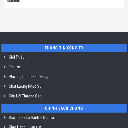
máy
ở
Địa
Không
hút
TP.
chỉ
có
mùi
Hồ
uy
bình
ở
Chí
tín
luận
TP.
Minh
sửa
ở
Hồ
máy
Địa
Chí
rửa
chỉ
Minh
bát
uy
Miele
tín
mất
vệ
nguồn
sinh
tại
nồi
THÔNG TIN CÔNG TY
HCM
chiên
không
dầu
Giới Thiệu
Klasterin
ở
Tin tức
TP.
Hồ
Chí
Phương Châm Bán Hàng
Minh
Chất Lượng Phục Vụ
Câu Hỏi Thường Gặp
CHÍNH SÁCH CHUNG
Bảo Trì – Bảo Hành – Đổi Trả
Giao Hàng – Lắp Đặt