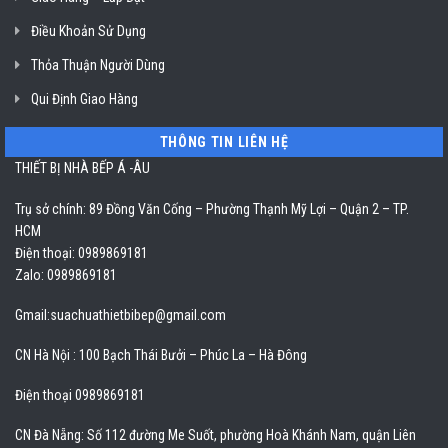
Điều Khoản Sử Dụng
Thỏa Thuận Người Dùng
Qui Định Giao Hàng
THÔNG TIN LIÊN HỆ
THIẾT BỊ NHÀ BẾP Á -ÂU
Trụ sở chính: 89 Đồng Văn Cống – Phường Thạnh Mỹ Lợi – Quận 2 – TP.
HCM
Điện thoại: 0989869181
Zalo: 0989869181
Gmail:
suachuathietbibep@gmail.com
CN Hà Nội : 100 Bạch Thái Bưởi – Phúc La – Hà Đông
Điện thoại 0989869181
CN Đà Nẵng: Số 112 đường Me Suốt, phường Hoà Khánh Nam, quận Liên