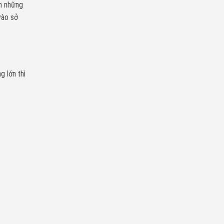
nh những
vào sở
 lớn thì