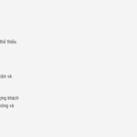
hể thiếu.
iện và
ượng khách
nóng và