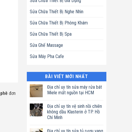
Sửa Chữa Thiết Bị Gia Dụng
Sửa Chữa Thiết Bị Nghe Nhìn
Sửa Chữa Thiết Bị Phòng Khám
Sửa Chữa Thiết Bị Spa
Sửa Ghế Massage
Sửa Máy Pha Cafe
BÀI VIẾT MỚI NHẤT
Địa chỉ uy tín sửa máy rửa bát
Miele mất nguồn tại HCM
 phê
đơn
Không
có
Địa chỉ uy tín vệ sinh nồi chiên
bình
luận
không dầu Klasterin ở TP. Hồ
ở
Chí Minh
Địa
chỉ
Không
uy
có
tín
Địa chỉ uy tín sửa tủ rượu vang
bình