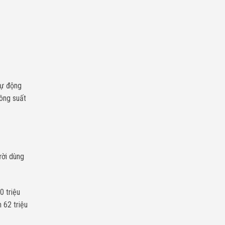
tự động
ông suất
ười dùng
 triệu
 62 triệu