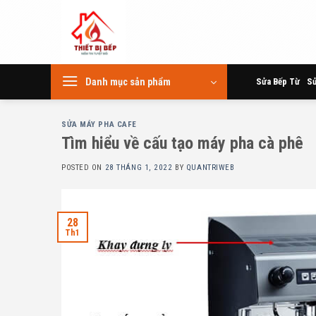
Skip
to
content
Danh mục sản phẩm
Sửa Bếp Từ
Sử
SỬA MÁY PHA CAFE
Tìm hiểu về cấu tạo máy pha cà phê
POSTED ON
28 THÁNG 1, 2022
BY
QUANTRIWEB
28
Th1