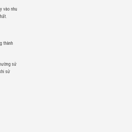
ùy vào nhu
hất.
g thành
thường sử
khi sử