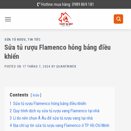
Skip
Hotline mua hàng: 0989.869.181
to
content
SỬA TỦ RƯỢU
,
TIN TỨC
Sửa tủ rượu Flamenco hỏng bảng điều
khiển
POSTED ON
17 THÁNG 7, 2024
BY
QUANTRIWEB
Contents
hide
1
Sửa tủ rượu Flamenco hỏng bảng điều khiển
2
Quy trình dịch vụ sửa tủ rượu vang Flamenco tại nhà
3
Lí do nên chọn Á Âu để sửa tủ rượu vang tại nhà
4
Địa chỉ uy tín sửa tủ rượu vang Flamenco ở TP. Hồ Chí Minh