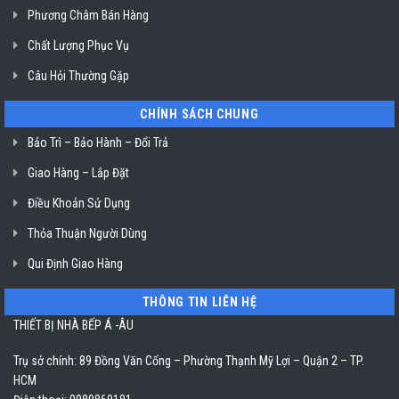
Chí
Phương Châm Bán Hàng
Minh
Chất Lượng Phục Vụ
Câu Hỏi Thường Gặp
CHÍNH SÁCH CHUNG
Bảo Trì – Bảo Hành – Đổi Trả
Giao Hàng – Lắp Đặt
Điều Khoản Sử Dụng
Thỏa Thuận Người Dùng
Qui Định Giao Hàng
THÔNG TIN LIÊN HỆ
THIẾT BỊ NHÀ BẾP Á -ÂU
Trụ sở chính: 89 Đồng Văn Cống – Phường Thạnh Mỹ Lợi – Quận 2 – TP.
HCM