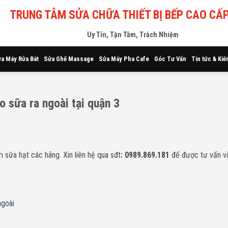
TRUNG TÂM SỬA CHỮA THIẾT BỊ BẾP CAO CẤP
Uy Tín, Tận Tâm, Trách Nhiệm
a Máy Rửa Bát
Sửa Ghế Massage
Sửa Máy Pha Cafe
Góc Tư Vấn
Tin tức & Kiế
o sữa ra ngoài tại quận 3
sữa hạt các hãng. Xin liên hệ qua sđt
: 0989.869.181
để được tư vấn và
ngoài