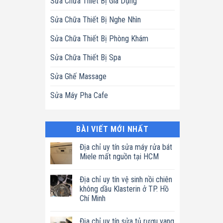
Sửa Chữa Thiết Bị Gia Dụng
Sửa Chữa Thiết Bị Nghe Nhìn
Sửa Chữa Thiết Bị Phòng Khám
Sửa Chữa Thiết Bị Spa
Sửa Ghế Massage
Sửa Máy Pha Cafe
BÀI VIẾT MỚI NHẤT
Địa chỉ uy tín sửa máy rửa bát
Miele mất nguồn tại HCM
Không
có
Địa chỉ uy tín vệ sinh nồi chiên
bình
luận
không dầu Klasterin ở TP. Hồ
ở
Chí Minh
Địa
chỉ
Không
uy
có
tín
Địa chỉ uy tín sửa tủ rượu vang
bình