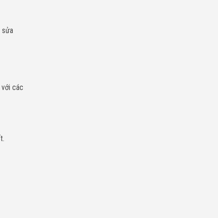
à sửa
 với các
t.