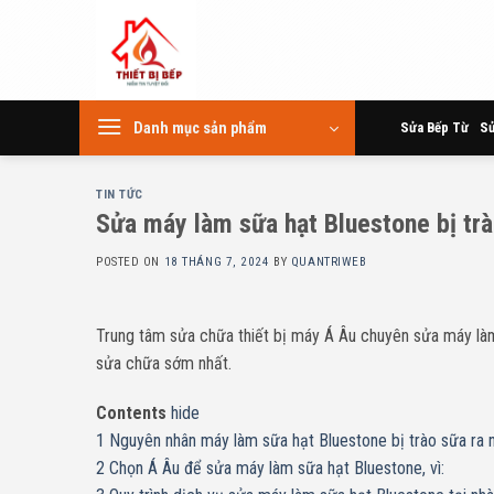
Skip
to
content
Danh mục sản phẩm
Sửa Bếp Từ
Sử
TIN TỨC
Sửa máy làm sữa hạt Bluestone bị trà
POSTED ON
18 THÁNG 7, 2024
BY
QUANTRIWEB
Trung tâm sửa chữa thiết bị máy Á Âu chuyên sửa máy làm 
sửa chữa sớm nhất.
Contents
hide
1
Nguyên nhân máy làm sữa hạt Bluestone bị trào sữa ra 
2
Chọn Á Âu để sửa máy làm sữa hạt Bluestone, vì: