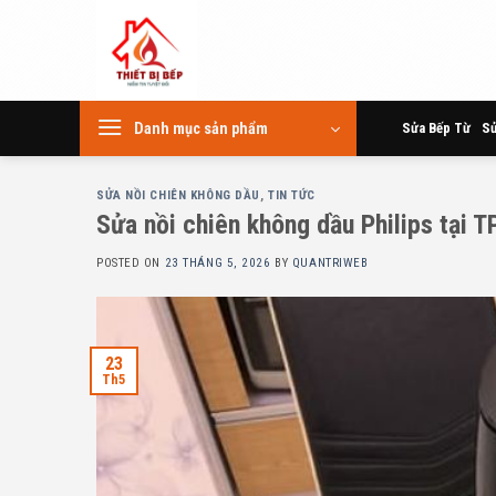
Skip
to
content
Danh mục sản phẩm
Sửa Bếp Từ
Sử
SỬA NỒI CHIÊN KHÔNG DẦU
,
TIN TỨC
Sửa nồi chiên không dầu Philips tại 
POSTED ON
23 THÁNG 5, 2026
BY
QUANTRIWEB
23
Th5