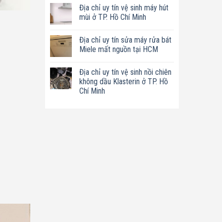
có
tín
Địa chỉ uy tín vệ sinh máy hút
bình
sửa
luận
mùi ở TP. Hồ Chí Minh
nồi
ở
chiên
Địa
Không
không
chỉ
có
dầu
Địa chỉ uy tín sửa máy rửa bát
uy
bình
Philips
tín
luận
Miele mất nguồn tại HCM
ở
sửa
ở
TP.
máy
Địa
Không
Hồ
làm
chỉ
có
Chí
Địa chỉ uy tín vệ sinh nồi chiên
sữa
uy
bình
Minh
hạt
tín
luận
không dầu Klasterin ở TP. Hồ
Bluestone
vệ
ở
Chí Minh
ở
sinh
Địa
TP.
máy
chỉ
Không
Hồ
hút
uy
có
Chí
mùi
tín
bình
Minh
ở
sửa
luận
TP.
máy
ở
Hồ
rửa
Địa
Chí
bát
chỉ
Minh
Miele
uy
mất
tín
nguồn
vệ
tại
sinh
HCM
nồi
chiên
không
dầu
Klasterin
ở
TP.
Hồ