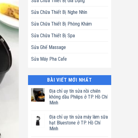
Sửa Chữa Thiết Bị Gia Dụng
Sửa Chữa Thiết Bị Nghe Nhìn
Sửa Chữa Thiết Bị Phòng Khám
Sửa Chữa Thiết Bị Spa
Sửa Ghế Massage
Sửa Máy Pha Cafe
BÀI VIẾT MỚI NHẤT
Địa chỉ uy tín sửa nồi chiên
không dầu Philips ở TP. Hồ Chí
Minh
Không
có
Địa chỉ uy tín sửa máy làm sữa
bình
luận
hạt Bluestone ở TP. Hồ Chí
ở
Minh
Địa
chỉ
Không
uy