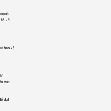
i mạch
 hệ với
nút bảo vệ
khác.
dầu của
ể đặt