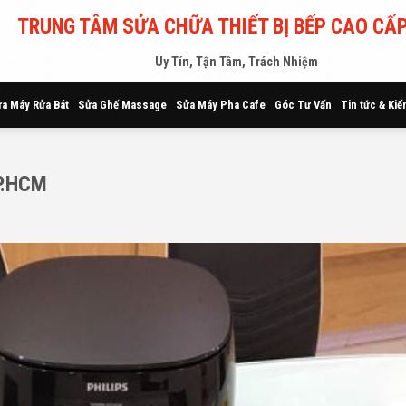
TRUNG TÂM SỬA CHỮA THIẾT BỊ BẾP CAO CẤP
Uy Tín, Tận Tâm, Trách Nhiệm
a Máy Rửa Bát
Sửa Ghế Massage
Sửa Máy Pha Cafe
Góc Tư Vấn
Tin tức & Kiế
TP.HCM