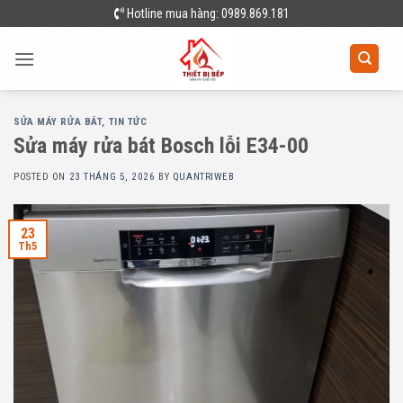
Skip
Hotline mua hàng: 0989.869.181
to
content
SỬA MÁY RỬA BÁT
,
TIN TỨC
Sửa máy rửa bát Bosch lỗi E34-00
POSTED ON
23 THÁNG 5, 2026
BY
QUANTRIWEB
23
Th5