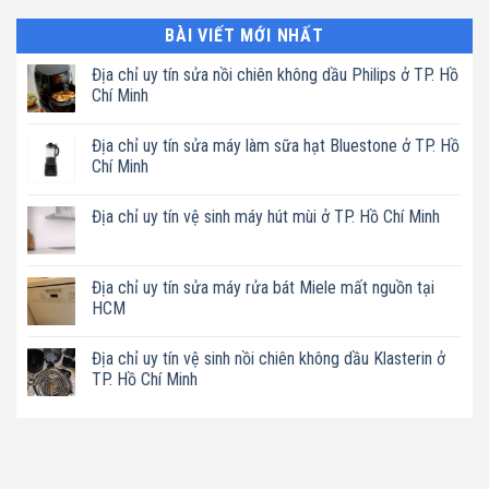
BÀI VIẾT MỚI NHẤT
Địa chỉ uy tín sửa nồi chiên không dầu Philips ở TP. Hồ
Chí Minh
Không
có
Địa chỉ uy tín sửa máy làm sữa hạt Bluestone ở TP. Hồ
bình
luận
Chí Minh
ở
Địa
Không
chỉ
có
Địa chỉ uy tín vệ sinh máy hút mùi ở TP. Hồ Chí Minh
uy
bình
tín
luận
Không
sửa
ở
có
nồi
Địa
bình
chiên
chỉ
luận
Địa chỉ uy tín sửa máy rửa bát Miele mất nguồn tại
không
uy
ở
dầu
tín
HCM
Địa
Philips
sửa
chỉ
ở
máy
Không
uy
TP.
làm
có
tín
Địa chỉ uy tín vệ sinh nồi chiên không dầu Klasterin ở
Hồ
sữa
bình
vệ
Chí
hạt
luận
TP. Hồ Chí Minh
sinh
Minh
Bluestone
ở
máy
ở
Địa
Không
hút
TP.
chỉ
có
mùi
Hồ
uy
bình
ở
Chí
tín
luận
TP.
Minh
sửa
ở
Hồ
máy
Địa
Chí
rửa
chỉ