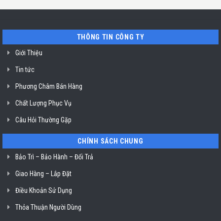
Minh
bát
uy
Miele
tín
mất
vệ
nguồn
sinh
tại
nồi
THÔNG TIN CÔNG TY
HCM
chiên
không
dầu
Giới Thiệu
Klasterin
ở
Tin tức
TP.
Hồ
Chí
Phương Châm Bán Hàng
Minh
Chất Lượng Phục Vụ
Câu Hỏi Thường Gặp
CHÍNH SÁCH CHUNG
Bảo Trì – Bảo Hành – Đổi Trả
Giao Hàng – Lắp Đặt
Điều Khoản Sử Dụng
Thỏa Thuận Người Dùng