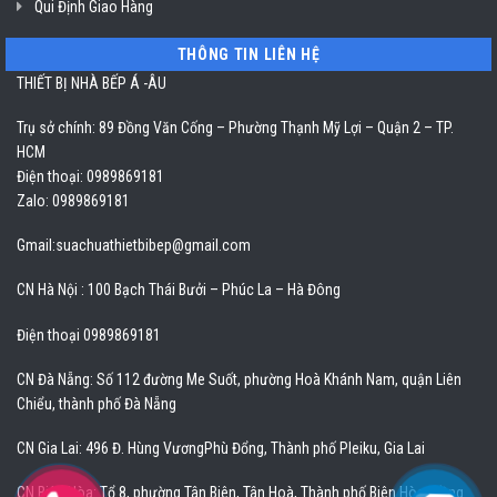
Qui Định Giao Hàng
THÔNG TIN LIÊN HỆ
THIẾT BỊ NHÀ BẾP Á -ÂU
Trụ sở chính: 89 Đồng Văn Cống – Phường Thạnh Mỹ Lợi – Quận 2 – TP.
HCM
Điện thoại: 0989869181
Zalo: 0989869181
Gmail:
suachuathietbibep@gmail.com
CN Hà Nội : 100 Bạch Thái Bưởi – Phúc La – Hà Đông
Điện thoại 0989869181
CN Đà Nẵng: Số 112 đường Me Suốt, phường Hoà Khánh Nam, quận Liên
Chiểu, thành phố Đà Nẵng
CN Gia Lai: 496 Đ. Hùng VươngPhù Đổng, Thành phố Pleiku, Gia Lai
CN Biên Hòa: Tổ 8, phường Tân Biên, Tân Hoà, Thành phố Biên Hòa, Đồng