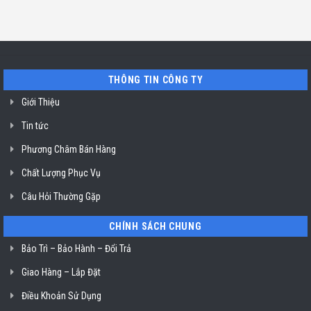
TP.
Minh
sửa
ở
Hồ
máy
Địa
Chí
rửa
chỉ
Minh
bát
uy
Miele
tín
mất
vệ
nguồn
sinh
tại
nồi
THÔNG TIN CÔNG TY
HCM
chiên
không
dầu
Giới Thiệu
Klasterin
ở
Tin tức
TP.
Hồ
Chí
Phương Châm Bán Hàng
Minh
Chất Lượng Phục Vụ
Câu Hỏi Thường Gặp
CHÍNH SÁCH CHUNG
Bảo Trì – Bảo Hành – Đổi Trả
Giao Hàng – Lắp Đặt
Điều Khoản Sử Dụng