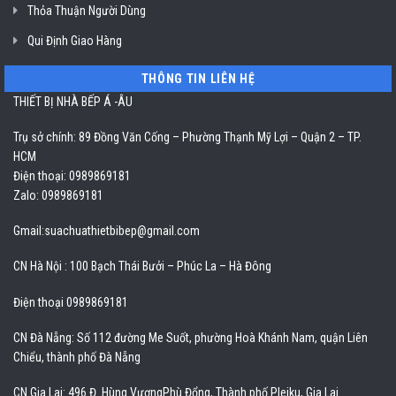
Thỏa Thuận Người Dùng
Qui Định Giao Hàng
THÔNG TIN LIÊN HỆ
THIẾT BỊ NHÀ BẾP Á -ÂU
Trụ sở chính: 89 Đồng Văn Cống – Phường Thạnh Mỹ Lợi – Quận 2 – TP.
HCM
Điện thoại: 0989869181
Zalo: 0989869181
Gmail:
suachuathietbibep@gmail.com
CN Hà Nội : 100 Bạch Thái Bưởi – Phúc La – Hà Đông
Điện thoại 0989869181
CN Đà Nẵng: Số 112 đường Me Suốt, phường Hoà Khánh Nam, quận Liên
Chiểu, thành phố Đà Nẵng
CN Gia Lai: 496 Đ. Hùng VươngPhù Đổng, Thành phố Pleiku, Gia Lai