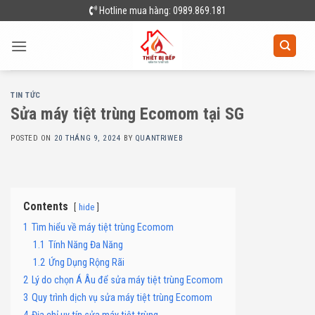
Skip
Hotline mua hàng: 0989.869.181
to
content
TIN TỨC
Sửa máy tiệt trùng Ecomom tại SG
POSTED ON
20 THÁNG 9, 2024
BY
QUANTRIWEB
Contents
hide
1
Tìm hiểu về máy tiệt trùng Ecomom
1.1
Tính Năng Đa Năng
1.2
Ứng Dụng Rộng Rãi
2
Lý do chọn Á Âu để sửa máy tiệt trùng Ecomom
3
Quy trình dịch vụ sửa máy tiệt trùng Ecomom