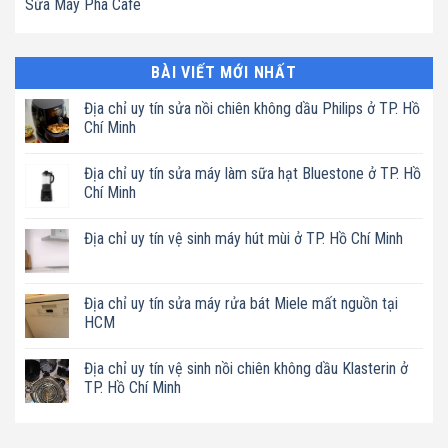
Sửa Máy Pha Cafe
BÀI VIẾT MỚI NHẤT
Địa chỉ uy tín sửa nồi chiên không dầu Philips ở TP. Hồ
Chí Minh
Không
có
Địa chỉ uy tín sửa máy làm sữa hạt Bluestone ở TP. Hồ
bình
luận
Chí Minh
ở
Địa
Không
chỉ
có
Địa chỉ uy tín vệ sinh máy hút mùi ở TP. Hồ Chí Minh
uy
bình
tín
luận
Không
sửa
ở
có
nồi
Địa
bình
chiên
chỉ
luận
Địa chỉ uy tín sửa máy rửa bát Miele mất nguồn tại
không
uy
ở
dầu
tín
HCM
Địa
Philips
sửa
chỉ
ở
máy
Không
uy
TP.
làm
có
tín
Địa chỉ uy tín vệ sinh nồi chiên không dầu Klasterin ở
Hồ
sữa
bình
vệ
Chí
hạt
luận
TP. Hồ Chí Minh
sinh
Minh
Bluestone
ở
máy
ở
Địa
Không
hút
TP.
chỉ
có
mùi
Hồ
uy
bình
ở
Chí
tín
luận