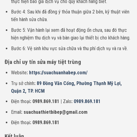
thực hiện báo giá dịch vụ cho quý khách hàng biết.
Bước 4: Sau khi đã đồng ý thỏa thuận giữa 2 bên, kỹ thuật viên
tiến hành sửa chữa.
Bước 5: Vận hành lại xem đã hoạt động ổn chưa, sau đó thực
hiện nghiệm thu dịch vụ và bàn giao lại thiết bị cho khách hàng.
Bước 6: Vệ sinh khu vực sửa chữa và thu phí dịch vụ và ra về.
Địa chỉ uy tín sửa máy tiệt trùng
Website
:
https://suachuanhabep.com/
Trụ sở chính
:
89 Đồng Văn Cống, Phường Thạnh Mỹ Lợi,
Quận 2, TP. HCM
Điện thoại
: 0989.869.181 |
Zalo
:
0989.869.181
Email
: suachuathietbibep@gmail.com
Điện thoại
: 0989.869.181
Kết luận