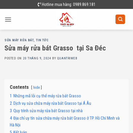
Skip
Hotline mua hàng: 0989.869.181
to
content
SỬA MÁY RỬA BÁT
,
TIN TỨC
Sửa máy rửa bát Grasso tại Sa Đéc
POSTED ON
20 THÁNG 9, 2024
BY
QUANTRIWEB
Contents
hide
1
Những mã lỗi cụ thể máy rửa bát Grasso
2
Dịch vụ sửa chữa máy rửa bát Grasso tại Á Âu
3
Quy trình sửa máy rửa bát Grasso tại nhà
4
Địa chỉ uy tín sửa chữa máy rửa bát Grasso ở TP. Hồ Chí Minh và
Hà Nội
5
Kết luận