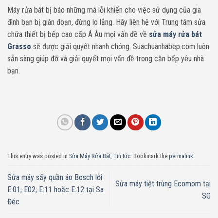
Máy rửa bát bị báo những mã lỗi khiến cho việc sử dụng của gia
đình bạn bị gián đoạn, đừng lo lắng. Hãy liên hệ với Trung tâm sửa
chữa thiết bị bếp cao cấp Á Âu mọi vấn đề về
sửa máy rửa bát
Grasso
sẽ được giải quyết nhanh chóng. Suachuanhabep.com luôn
sẵn sàng giúp đỡ và giải quyết mọi vấn đề trong căn bếp yêu nhà
bạn.
This entry was posted in
Sửa Máy Rửa Bát
,
Tin tức
. Bookmark the
permalink
.
Sửa máy sấy quần áo Bosch lỗi
Sửa máy tiệt trùng Ecomom tại
E:01; E02; E:11 hoặc E:12 tại Sa
SG
Đéc