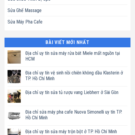
Sửa Ghế Massage
Sửa Máy Pha Cafe
BÀI VIẾT MỚI NHẤT
Địa chỉ uy tín sửa máy rửa bát Miele mất nguồn tại
HCM
Không
có
Địa chỉ uy tín vệ sinh nồi chiên không dầu Klasterin ở
bình
luận
TP. Hồ Chí Minh
ở
Địa
Không
chỉ
có
Địa chỉ uy tín sửa tủ rượu vang Liebherr ở Sài Gòn
uy
bình
tín
luận
Không
sửa
ở
có
máy
Địa
bình
rửa
chỉ
luận
Địa chỉ sửa máy pha cafe Nuova Simonelli uy tín TP.
bát
uy
ở
Miele
tín
Hồ Chí Minh
Địa
mất
vệ
chỉ
nguồn
sinh
Không
uy
tại
nồi
có
tín
Địa chỉ uy tín sửa máy trộn bột ở TP. Hồ Chí Minh
HCM
chiên
bình
sửa