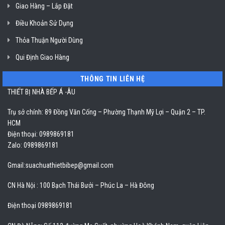
Giao Hàng – Lắp Đặt
Điều Khoản Sử Dụng
Thỏa Thuận Người Dùng
Qui Định Giao Hàng
THÔNG TIN LIÊN HỆ
THIẾT BỊ NHÀ BẾP Á -ÂU
Trụ sở chính: 89 Đồng Văn Cống – Phường Thạnh Mỹ Lợi – Quận 2 – TP.
HCM
Điện thoại: 0989869181
Zalo: 0989869181
Gmail:
suachuathietbibep@gmail.com
CN Hà Nội : 100 Bạch Thái Bưởi – Phúc La – Hà Đông
Điện thoại 0989869181