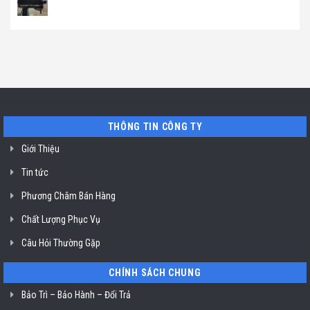
không
luận
tủ
Không
dầu
ở
rượu
có
Klasterin
Địa
vang
bình
ở
chỉ
Liebherr
luận
TP.
sửa
ở
ở
Hồ
máy
Sài
Địa
Chí
pha
Gòn
chỉ
Minh
cafe
uy
Nuova
tín
Simonelli
sửa
uy
máy
tín
trộn
TP.
bột
Hồ
ở
THÔNG TIN CÔNG TY
Chí
TP.
Minh
Hồ
Giới Thiệu
Chí
Minh
Tin tức
Phương Châm Bán Hàng
Chất Lượng Phục Vụ
Câu Hỏi Thường Gặp
CHÍNH SÁCH CHUNG
Bảo Trì – Bảo Hành – Đổi Trả